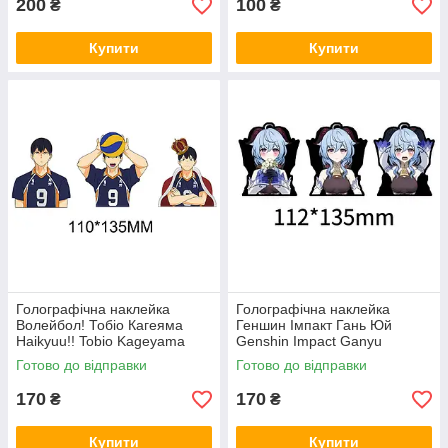
200
100
₴
₴
Купити
Купити
Голографічна наклейка
Голографічна наклейка
Волейбол! Тобіо Кагеяма
Геншин Імпакт Гань Юй
Haikyuu!! Tobio Kageyama
Genshin Impact Ganyu
112x135 мм
Готово до відправки
Готово до відправки
170
170
₴
₴
Купити
Купити