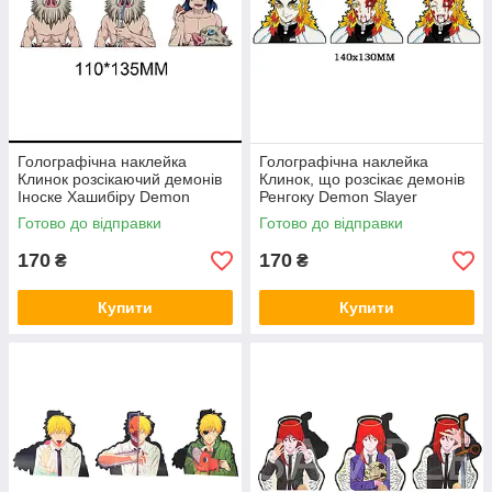
Голографічна наклейка
Голографічна наклейка
Клинок розсікаючий демонів
Клинок, що розсікає демонів
Іноске Хашибіру Demon
Ренгоку Demon Slayer
Slayer Inosuke Hashibira
Rengoku
Готово до відправки
Готово до відправки
110x135 мм
170
170
₴
₴
Купити
Купити