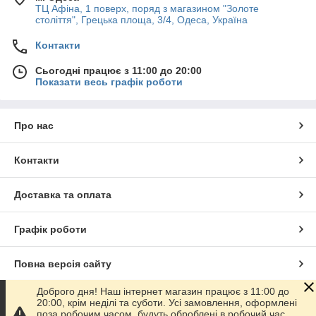
ТЦ Афіна, 1 поверх, поряд з магазином "Золоте
століття", Грецька площа, 3/4, Одеса, Україна
Контакти
Сьогодні працює з 11:00 до 20:00
Показати весь графік роботи
Про нас
Контакти
Доставка та оплата
Графік роботи
Повна версія сайту
Доброго дня! Наш інтернет магазин працює з 11:00 до
Сайт створено на маркетплейсі
Prom.ua
20:00, крім неділі та суботи. Усі замовлення, оформлені
поза робочим часом, будуть оброблені в робочий час.