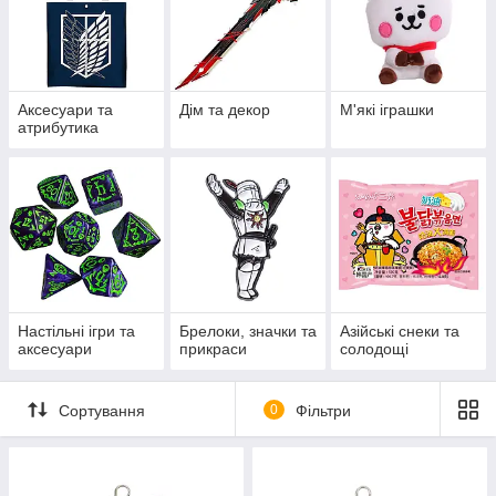
Аксесуари та
Дім та декор
М'які іграшки
атрибутика
Настільні ігри та
Брелоки, значки та
Азійські снеки та
аксесуари
прикраси
солодощі
Сортування
0
Фільтри