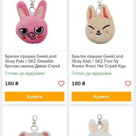
Брелок іграшка GeekLand
Брелок іграшка GeekLand
Stray Kids / SKZ Dwaekki
Stray Kids / SKZ Foxi Ny
Кролик-свинка Двеккі Стрей
Фенек Фоксі Ню Стрей Кідс
Кідс 10 см G SKZ D05
10 см G SKZ FN07
Готово до відправки
Готово до відправки
180
180
₴
₴
Купити
Купити