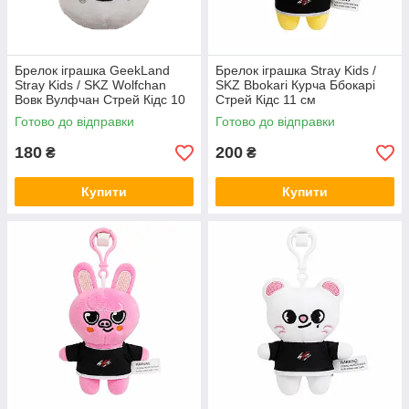
Брелок іграшка GeekLand
Брелок іграшка Stray Kids /
Stray Kids / SKZ Wolfchan
SKZ Bbokari Курча Ббокарі
Вовк Вулфчан Стрей Кідс 10
Стрей Кідс 11 см
см G SKZ04
Готово до відправки
Готово до відправки
180
200
₴
₴
Купити
Купити