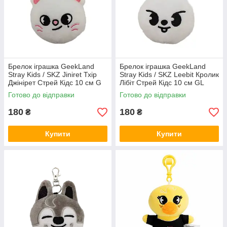
Брелок іграшка GeekLand
Брелок іграшка GeekLand
Stray Kids / SKZ Jiniret Тхір
Stray Kids / SKZ Leebit Кролик
Джінірет Стрей Кідс 10 см G
Лібіт Стрей Кідс 10 см GL
SKZ J08
SKZ L 06
Готово до відправки
Готово до відправки
180
180
₴
₴
Купити
Купити