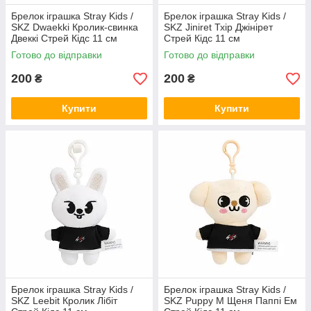
Брелок іграшка Stray Kids /
Брелок іграшка Stray Kids /
SKZ Dwaekki Кролик-свинка
SKZ Jiniret Тхір Джінірет
Двеккі Стрей Кідс 11 см
Стрей Кідс 11 см
Готово до відправки
Готово до відправки
200
200
₴
₴
Купити
Купити
Брелок іграшка Stray Kids /
Брелок іграшка Stray Kids /
SKZ Leebit Кролик Лібіт
SKZ Puppy M Щеня Паппі Ем