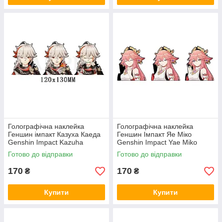
Голографічна наклейка
Голографічна наклейка
Геншин імпакт Казуха Каеда
Геншин Імпакт Яе Міко
Genshin Impact Kazuha
Genshin Impact Yae Miko
Kaeda 120x130 мм
109x130 мм
Готово до відправки
Готово до відправки
170
170
₴
₴
Купити
Купити