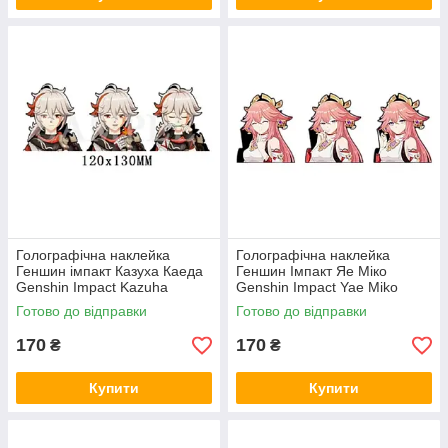
Голографічна наклейка
Голографічна наклейка
Геншин імпакт Казуха Каеда
Геншин Імпакт Яе Міко
Genshin Impact Kazuha
Genshin Impact Yae Miko
Kaeda 120x130 мм
109x130 мм
Готово до відправки
Готово до відправки
170
170
₴
₴
Купити
Купити