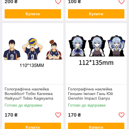
200
100
₴
₴
Купити
Купити
Голографічна наклейка
Голографічна наклейка
Волейбол! Тобіо Кагеяма
Геншин Імпакт Гань Юй
Haikyuu!! Tobio Kageyama
Genshin Impact Ganyu
112x135 мм
Готово до відправки
Готово до відправки
170
170
₴
₴
Купити
Купити