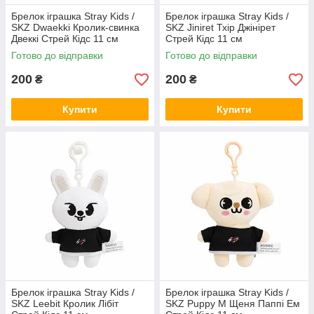
Брелок іграшка Stray Kids /
Брелок іграшка Stray Kids /
SKZ Dwaekki Кролик-свинка
SKZ Jiniret Тхір Джінірет
Двеккі Стрей Кідс 11 см
Стрей Кідс 11 см
Готово до відправки
Готово до відправки
200
200
₴
₴
Купити
Купити
Брелок іграшка Stray Kids /
Брелок іграшка Stray Kids /
SKZ Leebit Кролик Лібіт
SKZ Puppy M Щеня Паппі Ем