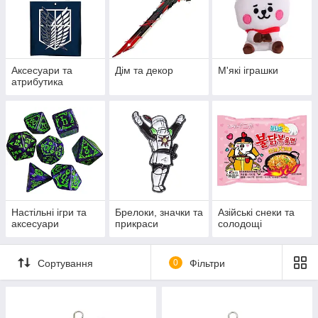
Аксесуари та
Дім та декор
М'які іграшки
атрибутика
Настільні ігри та
Брелоки, значки та
Азійські снеки та
аксесуари
прикраси
солодощі
Сортування
0
Фільтри