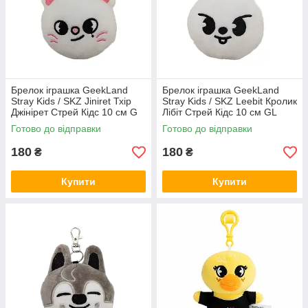
Брелок іграшка GeekLand
Брелок іграшка GeekLand
Stray Kids / SKZ Jiniret Тхір
Stray Kids / SKZ Leebit Кролик
Джінірет Стрей Кідс 10 см G
Лібіт Стрей Кідс 10 см GL
SKZ J08
SKZ L 06
Готово до відправки
Готово до відправки
180
180
₴
₴
Купити
Купити