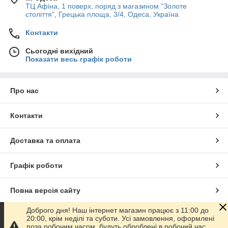
ТЦ Афіна, 1 поверх, поряд з магазином "Золоте
століття", Грецька площа, 3/4, Одеса, Україна
Контакти
Сьогодні вихідний
Показати весь графік роботи
Про нас
Контакти
Доставка та оплата
Графік роботи
Повна версія сайту
Доброго дня! Наш інтернет магазин працює з 11:00 до
Сайт створено на маркетплейсі
Prom.ua
20:00, крім неділі та суботи. Усі замовлення, оформлені
поза робочим часом, будуть оброблені в робочий час.