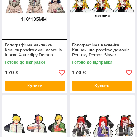
Голографічна наклейка
Голографічна наклейка
Клинок розсікаючий демонів
Клинок, що розсікає демонів
Іноске Хашибіру Demon
Ренгоку Demon Slayer
Slayer Inosuke Hashibira
Rengoku
Готово до відправки
Готово до відправки
110x135 мм
170
170
₴
₴
Купити
Купити