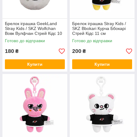
Брелок іграшка GeekLand
Брелок іграшка Stray Kids /
Stray Kids / SKZ Wolfchan
SKZ Bbokari Курча Ббокарі
Вовк Вулфчан Стрей Кідс 10
Стрей Кідс 11 см
см G SKZ04
Готово до відправки
Готово до відправки
180
200
₴
₴
Купити
Купити