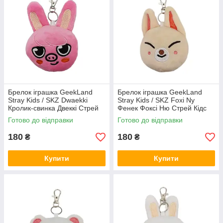
Брелок іграшка GeekLand
Брелок іграшка GeekLand
Stray Kids / SKZ Dwaekki
Stray Kids / SKZ Foxi Ny
Кролик-свинка Двеккі Стрей
Фенек Фоксі Ню Стрей Кідс
Кідс 10 см G SKZ D05
10 см G SKZ FN07
Готово до відправки
Готово до відправки
180
180
₴
₴
Купити
Купити