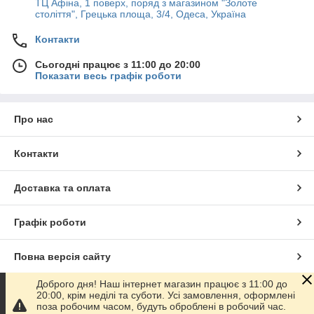
ТЦ Афіна, 1 поверх, поряд з магазином "Золоте
століття", Грецька площа, 3/4, Одеса, Україна
Контакти
Сьогодні працює з 11:00 до 20:00
Показати весь графік роботи
Про нас
Контакти
Доставка та оплата
Графік роботи
Повна версія сайту
Доброго дня! Наш інтернет магазин працює з 11:00 до
Сайт створено на маркетплейсі
Prom.ua
20:00, крім неділі та суботи. Усі замовлення, оформлені
поза робочим часом, будуть оброблені в робочий час.