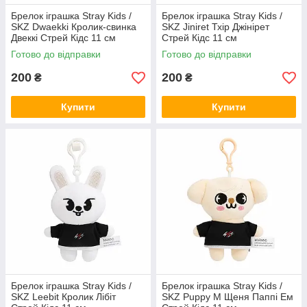
Брелок іграшка Stray Kids /
Брелок іграшка Stray Kids /
SKZ Dwaekki Кролик-свинка
SKZ Jiniret Тхір Джінірет
Двеккі Стрей Кідс 11 см
Стрей Кідс 11 см
Готово до відправки
Готово до відправки
200
200
₴
₴
Купити
Купити
Брелок іграшка Stray Kids /
Брелок іграшка Stray Kids /
SKZ Leebit Кролик Лібіт
SKZ Puppy M Щеня Паппі Ем