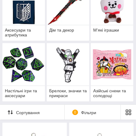
Аксесуари та
Дім та декор
М'які іграшки
атрибутика
Настільні ігри та
Брелоки, значки та
Азійські снеки та
аксесуари
прикраси
солодощі
Сортування
0
Фільтри