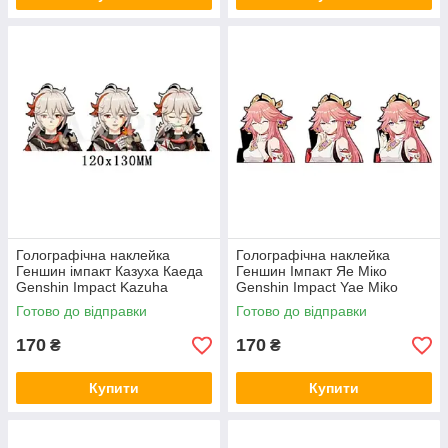
Голографічна наклейка
Голографічна наклейка
Геншин імпакт Казуха Каеда
Геншин Імпакт Яе Міко
Genshin Impact Kazuha
Genshin Impact Yae Miko
Kaeda 120x130 мм
109x130 мм
Готово до відправки
Готово до відправки
170
170
₴
₴
Купити
Купити