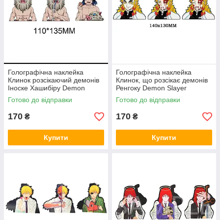
Голографічна наклейка
Голографічна наклейка
Клинок розсікаючий демонів
Клинок, що розсікає демонів
Іноске Хашибіру Demon
Ренгоку Demon Slayer
Slayer Inosuke Hashibira
Rengoku
Готово до відправки
Готово до відправки
110x135 мм
170
170
₴
₴
Купити
Купити