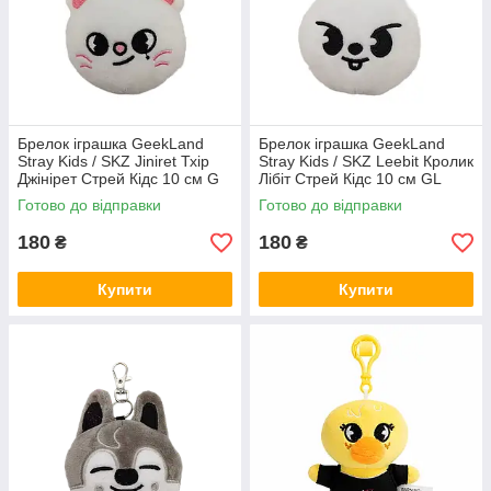
Брелок іграшка GeekLand
Брелок іграшка GeekLand
Stray Kids / SKZ Jiniret Тхір
Stray Kids / SKZ Leebit Кролик
Джінірет Стрей Кідс 10 см G
Лібіт Стрей Кідс 10 см GL
SKZ J08
SKZ L 06
Готово до відправки
Готово до відправки
180
180
₴
₴
Купити
Купити