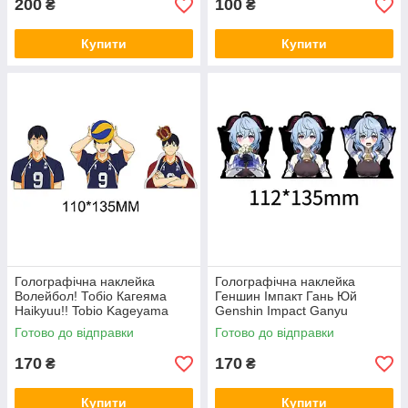
200
100
₴
₴
Купити
Купити
Голографічна наклейка
Голографічна наклейка
Волейбол! Тобіо Кагеяма
Геншин Імпакт Гань Юй
Haikyuu!! Tobio Kageyama
Genshin Impact Ganyu
112x135 мм
Готово до відправки
Готово до відправки
170
170
₴
₴
Купити
Купити