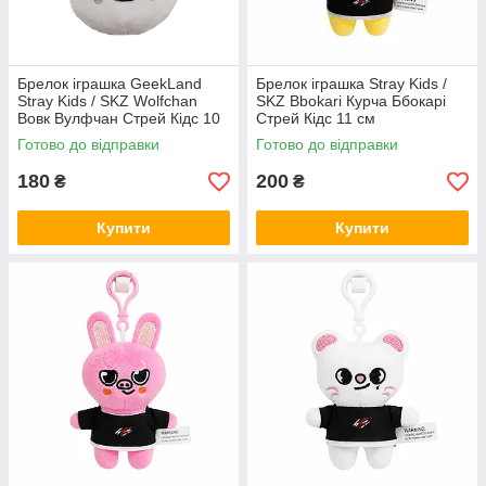
Брелок іграшка GeekLand
Брелок іграшка Stray Kids /
Stray Kids / SKZ Wolfchan
SKZ Bbokari Курча Ббокарі
Вовк Вулфчан Стрей Кідс 10
Стрей Кідс 11 см
см G SKZ04
Готово до відправки
Готово до відправки
180
200
₴
₴
Купити
Купити