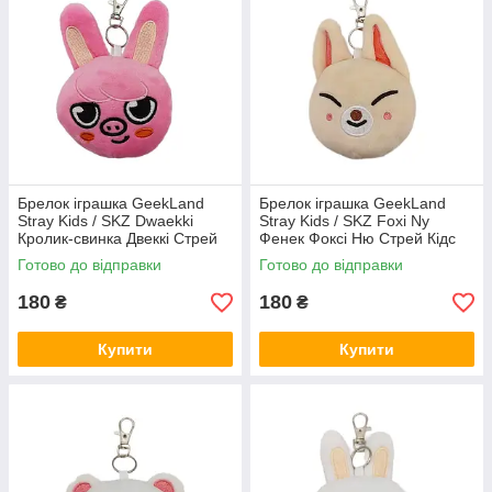
Брелок іграшка GeekLand
Брелок іграшка GeekLand
Stray Kids / SKZ Dwaekki
Stray Kids / SKZ Foxi Ny
Кролик-свинка Двеккі Стрей
Фенек Фоксі Ню Стрей Кідс
Кідс 10 см G SKZ D05
10 см G SKZ FN07
Готово до відправки
Готово до відправки
180
180
₴
₴
Купити
Купити