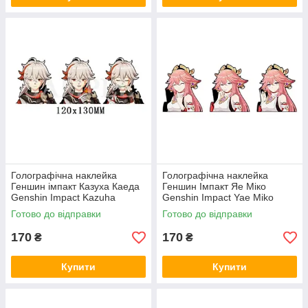
Голографічна наклейка
Голографічна наклейка
Геншин імпакт Казуха Каеда
Геншин Імпакт Яе Міко
Genshin Impact Kazuha
Genshin Impact Yae Miko
Kaeda 120x130 мм
109x130 мм
Готово до відправки
Готово до відправки
170
170
₴
₴
Купити
Купити