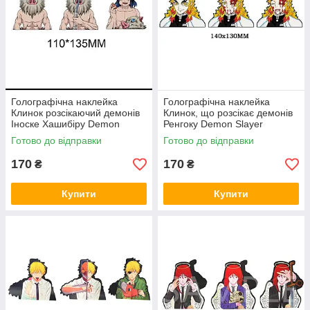
Голографічна наклейка
Голографічна наклейка
Клинок розсікаючий демонів
Клинок, що розсікає демонів
Іноске Хашибіру Demon
Ренгоку Demon Slayer
Slayer Inosuke Hashibira
Rengoku
Готово до відправки
Готово до відправки
110x135 мм
170
170
₴
₴
Купити
Купити