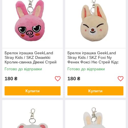
Брелок іграшка GeekLand
Брелок іграшка GeekLand
Stray Kids / SKZ Dwaekki
Stray Kids / SKZ Foxi Ny
Кролик-свинка Двеккі Стрей
Фенек Фоксі Ню Стрей Кідс
Кідс 10 см G SKZ D05
10 см G SKZ FN07
Готово до відправки
Готово до відправки
180
180
₴
₴
Купити
Купити