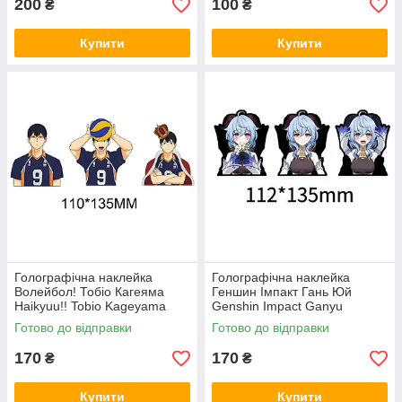
200
100
₴
₴
Купити
Купити
Голографічна наклейка
Голографічна наклейка
Волейбол! Тобіо Кагеяма
Геншин Імпакт Гань Юй
Haikyuu!! Tobio Kageyama
Genshin Impact Ganyu
112x135 мм
Готово до відправки
Готово до відправки
170
170
₴
₴
Купити
Купити