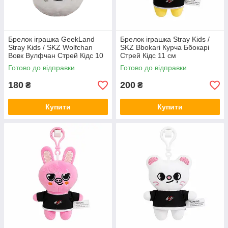
Брелок іграшка GeekLand
Брелок іграшка Stray Kids /
Stray Kids / SKZ Wolfchan
SKZ Bbokari Курча Ббокарі
Вовк Вулфчан Стрей Кідс 10
Стрей Кідс 11 см
см G SKZ04
Готово до відправки
Готово до відправки
180
200
₴
₴
Купити
Купити