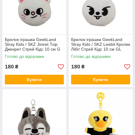
Брелок іграшка GeekLand
Брелок іграшка GeekLand
Stray Kids / SKZ Jiniret Тхір
Stray Kids / SKZ Leebit Кролик
Джінірет Стрей Кідс 10 см G
Лібіт Стрей Кідс 10 см GL
SKZ J08
SKZ L 06
Готово до відправки
Готово до відправки
180
180
₴
₴
Купити
Купити