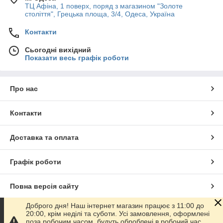
ТЦ Афіна, 1 поверх, поряд з магазином "Золоте
століття", Грецька площа, 3/4, Одеса, Україна
Контакти
Сьогодні вихідний
Показати весь графік роботи
Про нас
Контакти
Доставка та оплата
Графік роботи
Повна версія сайту
Доброго дня! Наш інтернет магазин працює з 11:00 до
Сайт створено на маркетплейсі
Prom.ua
20:00, крім неділі та суботи. Усі замовлення, оформлені
поза робочим часом, будуть оброблені в робочий час.