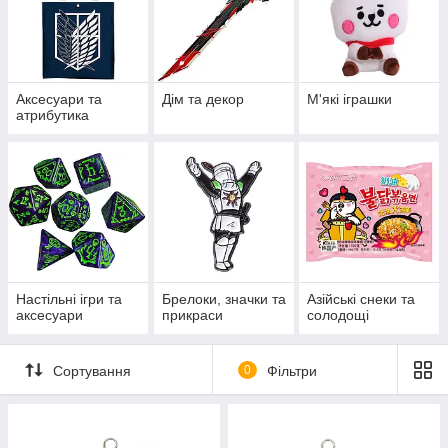
Аксесуари та
Дім та декор
М'які іграшки
атрибутика
Настільні ігри та
Брелоки, значки та
Азійські снеки та
аксесуари
прикраси
солодощі
Сортування
0
Фільтри