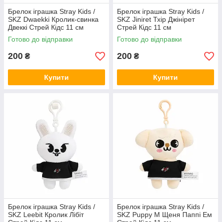
Брелок іграшка Stray Kids /
Брелок іграшка Stray Kids /
SKZ Dwaekki Кролик-свинка
SKZ Jiniret Тхір Джінірет
Двеккі Стрей Кідс 11 см
Стрей Кідс 11 см
Готово до відправки
Готово до відправки
200
200
₴
₴
Купити
Купити
Брелок іграшка Stray Kids /
Брелок іграшка Stray Kids /
SKZ Leebit Кролик Лібіт
SKZ Puppy M Щеня Паппі Ем