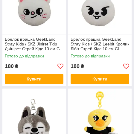
Брелок іграшка GeekLand
Брелок іграшка GeekLand
Stray Kids / SKZ Jiniret Тхір
Stray Kids / SKZ Leebit Кролик
Джінірет Стрей Кідс 10 см G
Лібіт Стрей Кідс 10 см GL
SKZ J08
SKZ L 06
Готово до відправки
Готово до відправки
180
180
₴
₴
Купити
Купити