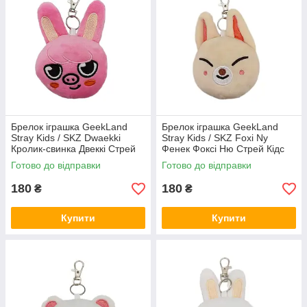
Брелок іграшка GeekLand
Брелок іграшка GeekLand
Stray Kids / SKZ Dwaekki
Stray Kids / SKZ Foxi Ny
Кролик-свинка Двеккі Стрей
Фенек Фоксі Ню Стрей Кідс
Кідс 10 см G SKZ D05
10 см G SKZ FN07
Готово до відправки
Готово до відправки
180
180
₴
₴
Купити
Купити