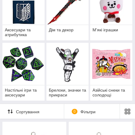
Аксесуари та
Дім та декор
М'які іграшки
атрибутика
Настільні ігри та
Брелоки, значки та
Азійські снеки та
аксесуари
прикраси
солодощі
Сортування
0
Фільтри