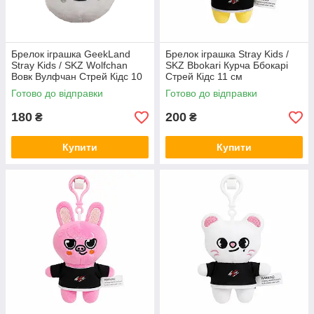
Брелок іграшка GeekLand
Брелок іграшка Stray Kids /
Stray Kids / SKZ Wolfchan
SKZ Bbokari Курча Ббокарі
Вовк Вулфчан Стрей Кідс 10
Стрей Кідс 11 см
см G SKZ04
Готово до відправки
Готово до відправки
180
200
₴
₴
Купити
Купити