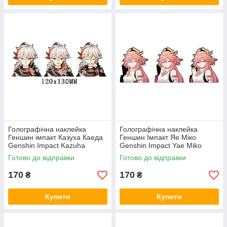
Голографічна наклейка
Голографічна наклейка
Геншин імпакт Казуха Каеда
Геншин Імпакт Яе Міко
Genshin Impact Kazuha
Genshin Impact Yae Miko
Kaeda 120x130 мм
109x130 мм
Готово до відправки
Готово до відправки
170
170
₴
₴
Купити
Купити