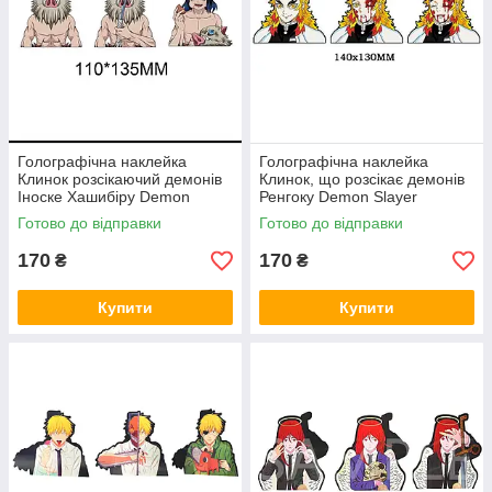
Голографічна наклейка
Голографічна наклейка
Клинок розсікаючий демонів
Клинок, що розсікає демонів
Іноске Хашибіру Demon
Ренгоку Demon Slayer
Slayer Inosuke Hashibira
Rengoku
Готово до відправки
Готово до відправки
110x135 мм
170
170
₴
₴
Купити
Купити