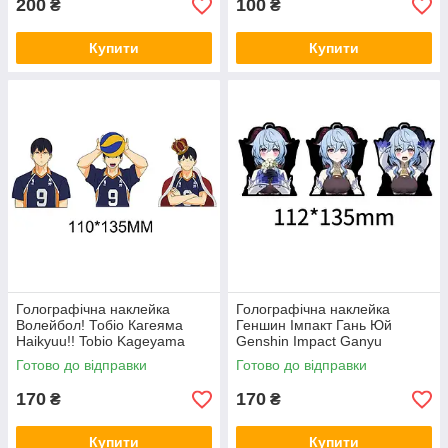
200
100
₴
₴
Купити
Купити
Голографічна наклейка
Голографічна наклейка
Волейбол! Тобіо Кагеяма
Геншин Імпакт Гань Юй
Haikyuu!! Tobio Kageyama
Genshin Impact Ganyu
112x135 мм
Готово до відправки
Готово до відправки
170
170
₴
₴
Купити
Купити