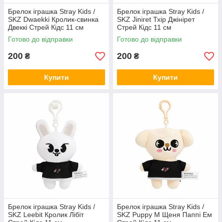
Брелок іграшка Stray Kids /
Брелок іграшка Stray Kids /
SKZ Dwaekki Кролик-свинка
SKZ Jiniret Тхір Джінірет
Двеккі Стрей Кідс 11 см
Стрей Кідс 11 см
Готово до відправки
Готово до відправки
200
200
₴
₴
Купити
Купити
Брелок іграшка Stray Kids /
Брелок іграшка Stray Kids /
SKZ Leebit Кролик Лібіт
SKZ Puppy M Щеня Паппі Ем