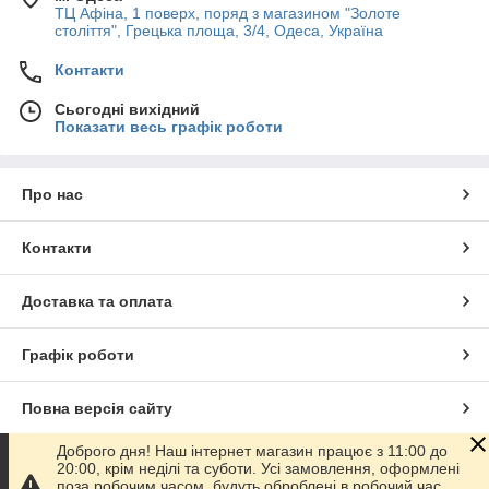
ТЦ Афіна, 1 поверх, поряд з магазином "Золоте
століття", Грецька площа, 3/4, Одеса, Україна
Контакти
Сьогодні вихідний
Показати весь графік роботи
Про нас
Контакти
Доставка та оплата
Графік роботи
Повна версія сайту
Доброго дня! Наш інтернет магазин працює з 11:00 до
Сайт створено на маркетплейсі
Prom.ua
20:00, крім неділі та суботи. Усі замовлення, оформлені
поза робочим часом, будуть оброблені в робочий час.