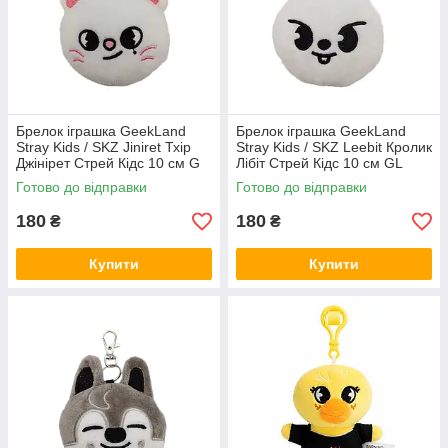
Брелок іграшка GeekLand
Брелок іграшка GeekLand
Stray Kids / SKZ Jiniret Тхір
Stray Kids / SKZ Leebit Кролик
Джінірет Стрей Кідс 10 см G
Лібіт Стрей Кідс 10 см GL
SKZ J08
SKZ L 06
Готово до відправки
Готово до відправки
180
180
₴
₴
Купити
Купити