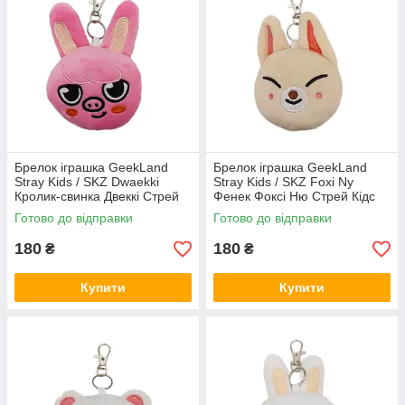
Брелок іграшка GeekLand
Брелок іграшка GeekLand
Stray Kids / SKZ Dwaekki
Stray Kids / SKZ Foxi Ny
Кролик-свинка Двеккі Стрей
Фенек Фоксі Ню Стрей Кідс
Кідс 10 см G SKZ D05
10 см G SKZ FN07
Готово до відправки
Готово до відправки
180
180
₴
₴
Купити
Купити