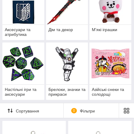
Аксесуари та
Дім та декор
М'які іграшки
атрибутика
Настільні ігри та
Брелоки, значки та
Азійські снеки та
аксесуари
прикраси
солодощі
Сортування
0
Фільтри