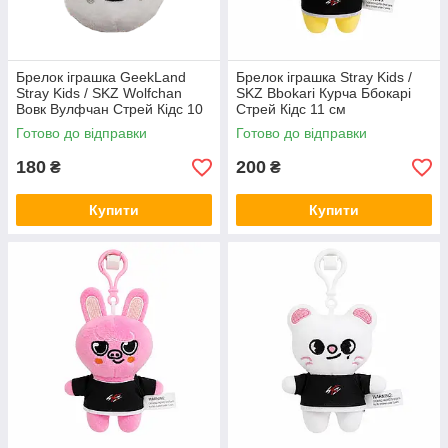
Брелок іграшка GeekLand
Брелок іграшка Stray Kids /
Stray Kids / SKZ Wolfchan
SKZ Bbokari Курча Ббокарі
Вовк Вулфчан Стрей Кідс 10
Стрей Кідс 11 см
см G SKZ04
Готово до відправки
Готово до відправки
180
200
₴
₴
Купити
Купити