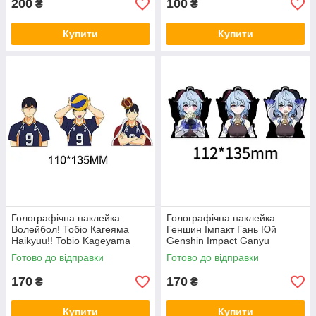
200
100
₴
₴
Купити
Купити
Голографічна наклейка
Голографічна наклейка
Волейбол! Тобіо Кагеяма
Геншин Імпакт Гань Юй
Haikyuu!! Tobio Kageyama
Genshin Impact Ganyu
112x135 мм
Готово до відправки
Готово до відправки
170
170
₴
₴
Купити
Купити