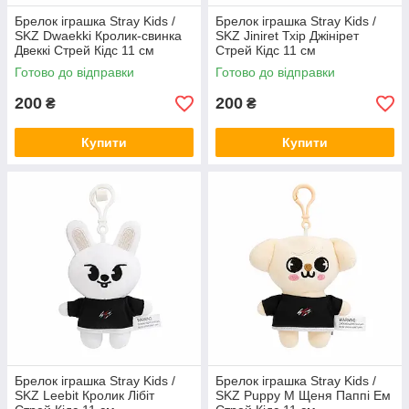
Брелок іграшка Stray Kids /
Брелок іграшка Stray Kids /
SKZ Dwaekki Кролик-свинка
SKZ Jiniret Тхір Джінірет
Двеккі Стрей Кідс 11 см
Стрей Кідс 11 см
Готово до відправки
Готово до відправки
200
200
₴
₴
Купити
Купити
Брелок іграшка Stray Kids /
Брелок іграшка Stray Kids /
SKZ Leebit Кролик Лібіт
SKZ Puppy M Щеня Паппі Ем