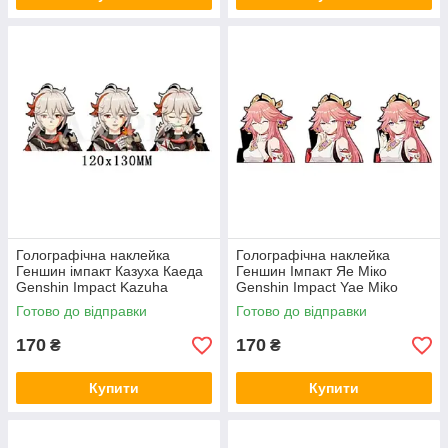
Голографічна наклейка
Голографічна наклейка
Геншин імпакт Казуха Каеда
Геншин Імпакт Яе Міко
Genshin Impact Kazuha
Genshin Impact Yae Miko
Kaeda 120x130 мм
109x130 мм
Готово до відправки
Готово до відправки
170
170
₴
₴
Купити
Купити