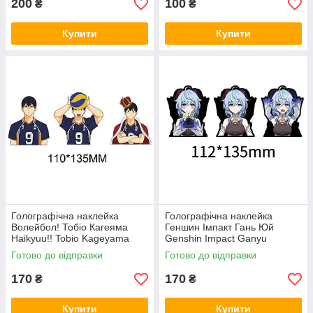
200
100
₴
₴
Купити
Купити
Голографічна наклейка
Голографічна наклейка
Волейбол! Тобіо Кагеяма
Геншин Імпакт Гань Юй
Haikyuu!! Tobio Kageyama
Genshin Impact Ganyu
112x135 мм
Готово до відправки
Готово до відправки
170
170
₴
₴
Купити
Купити