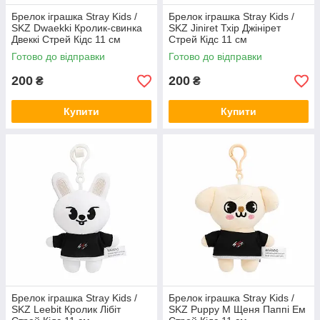
Брелок іграшка Stray Kids /
Брелок іграшка Stray Kids /
SKZ Dwaekki Кролик-свинка
SKZ Jiniret Тхір Джінірет
Двеккі Стрей Кідс 11 см
Стрей Кідс 11 см
Готово до відправки
Готово до відправки
200
200
₴
₴
Купити
Купити
Брелок іграшка Stray Kids /
Брелок іграшка Stray Kids /
SKZ Leebit Кролик Лібіт
SKZ Puppy M Щеня Паппі Ем