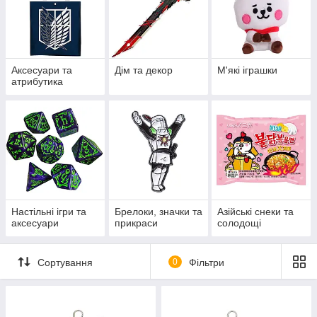
Аксесуари та
Дім та декор
М'які іграшки
атрибутика
Настільні ігри та
Брелоки, значки та
Азійські снеки та
аксесуари
прикраси
солодощі
Сортування
0
Фільтри