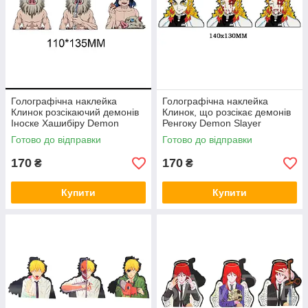
Голографічна наклейка
Голографічна наклейка
Клинок розсікаючий демонів
Клинок, що розсікає демонів
Іноске Хашибіру Demon
Ренгоку Demon Slayer
Slayer Inosuke Hashibira
Rengoku
Готово до відправки
Готово до відправки
110x135 мм
170
170
₴
₴
Купити
Купити