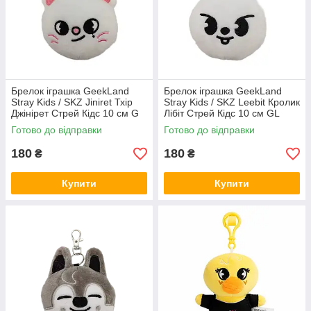
Брелок іграшка GeekLand
Брелок іграшка GeekLand
Stray Kids / SKZ Jiniret Тхір
Stray Kids / SKZ Leebit Кролик
Джінірет Стрей Кідс 10 см G
Лібіт Стрей Кідс 10 см GL
SKZ J08
SKZ L 06
Готово до відправки
Готово до відправки
180
180
₴
₴
Купити
Купити