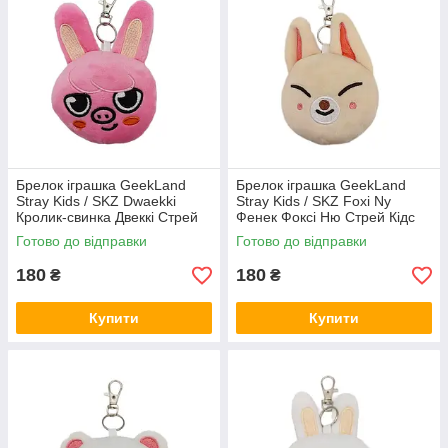
Брелок іграшка GeekLand
Брелок іграшка GeekLand
Stray Kids / SKZ Dwaekki
Stray Kids / SKZ Foxi Ny
Кролик-свинка Двеккі Стрей
Фенек Фоксі Ню Стрей Кідс
Кідс 10 см G SKZ D05
10 см G SKZ FN07
Готово до відправки
Готово до відправки
180
180
₴
₴
Купити
Купити