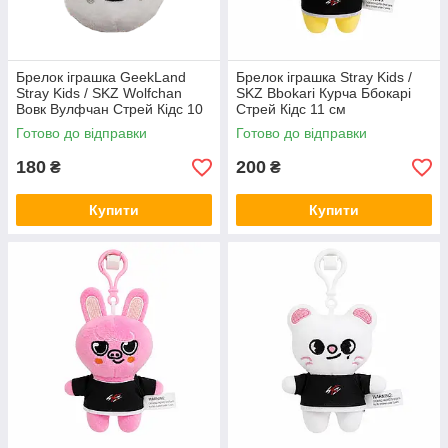
Брелок іграшка GeekLand
Брелок іграшка Stray Kids /
Stray Kids / SKZ Wolfchan
SKZ Bbokari Курча Ббокарі
Вовк Вулфчан Стрей Кідс 10
Стрей Кідс 11 см
см G SKZ04
Готово до відправки
Готово до відправки
180
200
₴
₴
Купити
Купити