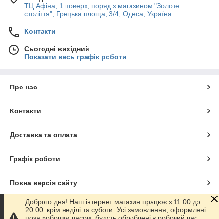
ТЦ Афіна, 1 поверх, поряд з магазином "Золоте
століття", Грецька площа, 3/4, Одеса, Україна
Контакти
Сьогодні вихідний
Показати весь графік роботи
Про нас
Контакти
Доставка та оплата
Графік роботи
Повна версія сайту
Доброго дня! Наш інтернет магазин працює з 11:00 до
Сайт створено на маркетплейсі
Prom.ua
20:00, крім неділі та суботи. Усі замовлення, оформлені
поза робочим часом, будуть оброблені в робочий час.