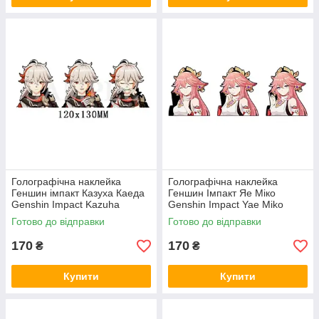
Голографічна наклейка
Голографічна наклейка
Геншин імпакт Казуха Каеда
Геншин Імпакт Яе Міко
Genshin Impact Kazuha
Genshin Impact Yae Miko
Kaeda 120x130 мм
109x130 мм
Готово до відправки
Готово до відправки
170
170
₴
₴
Купити
Купити