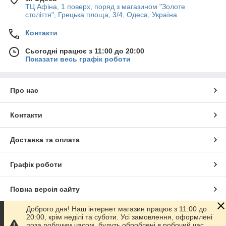
ТЦ Афіна, 1 поверх, поряд з магазином "Золоте
століття", Грецька площа, 3/4, Одеса, Україна
Контакти
Сьогодні працює з 11:00 до 20:00
Показати весь графік роботи
Про нас
Контакти
Доставка та оплата
Графік роботи
Повна версія сайту
Доброго дня! Наш інтернет магазин працює з 11:00 до
Сайт створено на маркетплейсі
Prom.ua
20:00, крім неділі та суботи. Усі замовлення, оформлені
поза робочим часом, будуть оброблені в робочий час.