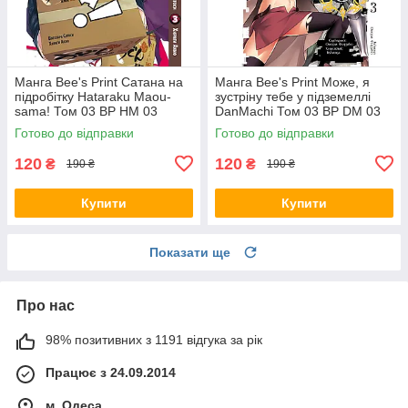
Манга Bee's Print Сатана на
Манга Bee's Print Може, я
підробітку Hataraku Maou-
зустріну тебе у підземеллі
sama! Том 03 ВР HM 03
DanMachi Том 03 BP DM 03
Готово до відправки
Готово до відправки
120
120
₴
₴
190 ₴
190 ₴
Купити
Купити
Показати ще
Про нас
98% позитивних з 1191 відгука за рік
Працює з 24.09.2014
м. Одеса