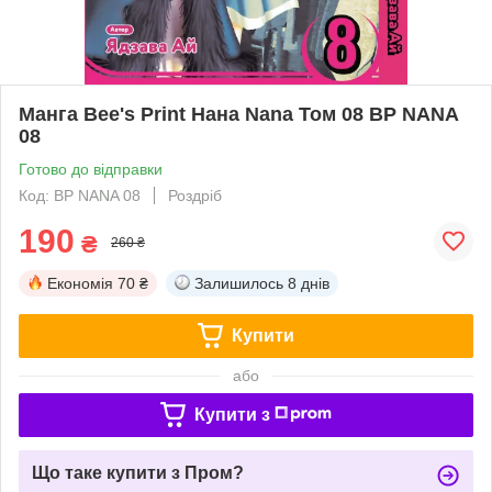
Манга Bee's Print Нана Nana Том 08 BP NANA
08
Готово до відправки
Код: BP NANA 08
Роздріб
190
₴
260 ₴
Економія
70 ₴
Залишилось
8 днів
Купити
або
Купити з
Що таке купити з Пром?