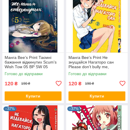
Манга Bee's Print Таємні
Манга Bee's Print Не
бажання відкинутих Scum's
знущайся Нагаторо сан
Wish Том 05 BP SW 05
Please don't bully me,
Nagatoro Том 03 BP PDB 03
Готово до відправки
Готово до відправки
120
120
₴
₴
190 ₴
190 ₴
Купити
Купити
–37%
–37%