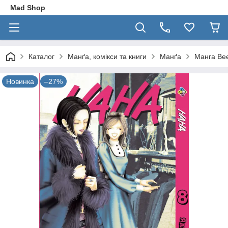
Mad Shop
Каталог
Манґа, комікси та книги
Манґа
Манга Bee
Новинка
–27%