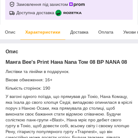
Замовлення під захистом
Доступна доставка
Опис
Характеристики
Доставка
Оплата
Умови 
Опис
Манга Bee's Print Нана Nana Том 08 BP NANA 08
Листівки та лінійки в подарунок.
Вікове обмеження: 16+
Кількість сторінок: 190
У вагоні одного поїзда, що прямував до Токіо, Нана Комацу,
яка їхала до свого хлопця Седзі, випадково опинилася в кріслі
поруч з Наною Осаки, яка прямувала до столиці, щоб
виконати своє бажання стати відомою співачкою. Будучи
солісткою панк-групи «Blast», Нана мріє про дебют свого
гурту в Токіо, щоб довести собі, всьому світу і своєму хлопцю
Рену, гітаристу популярного гурту «Trapnest», що він
самостійно може досягти успіху. Будучи тезками, дівчата