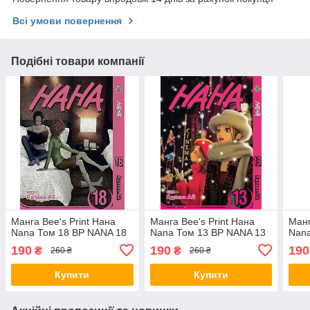
Всі умови повернення
Подібні товари компанії
Манга Bee's Print Нана
Манга Bee's Print Нана
Манг
Nana Том 18 BP NANA 18
Nana Том 13 BP NANA 13
Nana
190
190
190
₴
₴
260 ₴
260 ₴
Купити
Купити