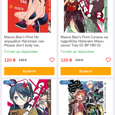
Манга Bee's Print Не
Манга Bee's Print Сатана на
знущайся Нагаторо сан
підробітку Hataraku Maou-
Please don't bully me,
sama! Том 02 ВР HM 02
Nagatoro Том 04 BP PDB 04
Готово до відправки
Готово до відправки
120
120
₴
₴
190 ₴
190 ₴
Купити
Купити
–37%
–37%