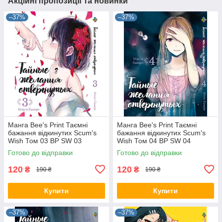
Акційні пропозиції та новинки
–37%
–37%
Манга Bee's Print Таємні
Манга Bee's Print Таємні
бажання відкинутих Scum's
бажання відкинутих Scum's
Wish Том 03 BP SW 03
Wish Том 04 BP SW 04
Готово до відправки
Готово до відправки
120
120
₴
₴
190 ₴
190 ₴
Купити
Купити
–37%
–37%