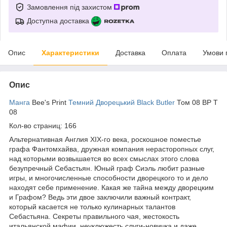
Замовлення під захистом
Доступна доставка
Опис
Характеристики
Доставка
Оплата
Умови 
Опис
Манга
Bee's Print
Темний Дворецький Black Butler
Том 08 BP T
08
Кол-во страниц: 166
Альтернативная Англия XIX-го века, роскошное поместье
графа Фантомхайва, дружная компания нерасторопных слуг,
над которыми возвышается во всех смыслах этого слова
безупречный Себастьян. Юный граф Сиэль любит разные
игры, и многочисленные способности дворецкого то и дело
находят себе применение. Какая же тайна между дворецким
и Графом? Ведь эти двое заключили важный контракт,
который касается не только кулинарных талантов
Себастьяна. Секреты правильного чая, жестокость
итальянской мафии, неуклюжесть слуги-новичка и даже