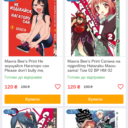
Манга Bee's Print Не
Манга Bee's Print Сатана на
знущайся Нагаторо сан
підробітку Hataraku Maou-
Please don't bully me,
sama! Том 02 ВР HM 02
Nagatoro Том 04 BP PDB 04
Готово до відправки
Готово до відправки
120
120
₴
₴
190 ₴
190 ₴
Купити
Купити
–37%
–37%