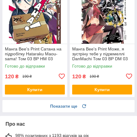
Манга Bee's Print Сатана на
Манга Bee's Print Може, я
підробітку Hataraku Maou-
зустріну тебе у підземеллі
sama! Том 03 ВР HM 03
DanMachi Том 03 BP DM 03
Готово до відправки
Готово до відправки
120
120
₴
₴
190 ₴
190 ₴
Купити
Купити
Показати ще
Про нас
98% позитивних з 1193 відгуків за рік