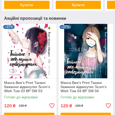
Купити
Купити
Акційні пропозиції та новинки
–37%
–37%
Манга Bee's Print Таємні
Манга Bee's Print Таємні
бажання відкинутих Scum's
бажання відкинутих Scum's
Wish Том 03 BP SW 03
Wish Том 04 BP SW 04
Готово до відправки
Готово до відправки
120
120
₴
₴
190 ₴
190 ₴