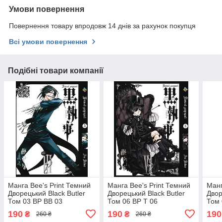
Умови повернення
Повернення товару впродовж 14 днів за рахунок покупця
Всі умови повернення
Подібні товари компанії
Манга Bee's Print Темний
Манга Bee's Print Темний
Манг
Дворецький Black Butler
Дворецький Black Butler
Двор
Том 03 BP BB 03
Том 06 BP T 06
Том 
190
190
190
₴
₴
260 ₴
260 ₴