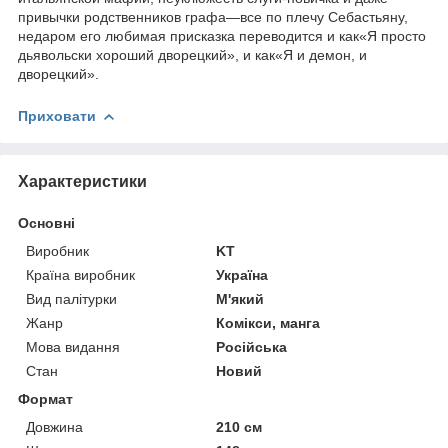
привычки родственников графа—все по плечу Себастьяну,
недаром его любимая присказка переводится и как«Я просто
дьявольски хороший дворецкий», и как«Я и демон, и
дворецкий».
Приховати
Характеристики
Основні
Виробник
KT
Країна виробник
Україна
Вид палітурки
М'який
Жанр
Комікси, манга
Мова видання
Російська
Стан
Новий
Формат
Довжина
210 см