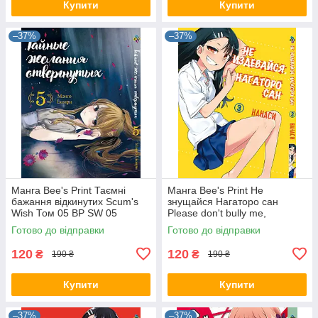
Купити
Купити
–37%
–37%
Манга Bee's Print Таємні
Манга Bee's Print Не
бажання відкинутих Scum's
знущайся Нагаторо сан
Wish Том 05 BP SW 05
Please don't bully me,
Nagatoro Том 03 BP PDB 03
Готово до відправки
Готово до відправки
120
120
₴
₴
190 ₴
190 ₴
Купити
Купити
–37%
–37%