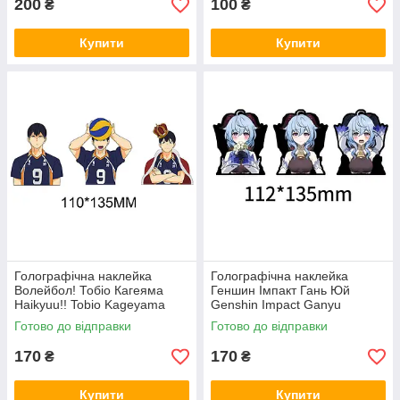
200
100
₴
₴
Купити
Купити
Голографічна наклейка
Голографічна наклейка
Волейбол! Тобіо Кагеяма
Геншин Імпакт Гань Юй
Haikyuu!! Tobio Kageyama
Genshin Impact Ganyu
112x135 мм
Готово до відправки
Готово до відправки
170
170
₴
₴
Купити
Купити