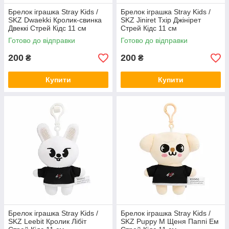
Брелок іграшка Stray Kids /
Брелок іграшка Stray Kids /
SKZ Dwaekki Кролик-свинка
SKZ Jiniret Тхір Джінірет
Двеккі Стрей Кідс 11 см
Стрей Кідс 11 см
Готово до відправки
Готово до відправки
200
200
₴
₴
Купити
Купити
Брелок іграшка Stray Kids /
Брелок іграшка Stray Kids /
SKZ Leebit Кролик Лібіт
SKZ Puppy M Щеня Паппі Ем