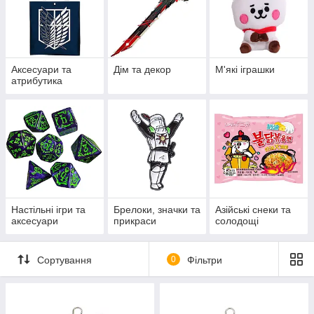
Аксесуари та
Дім та декор
М'які іграшки
атрибутика
Настільні ігри та
Брелоки, значки та
Азійські снеки та
аксесуари
прикраси
солодощі
Сортування
0
Фільтри