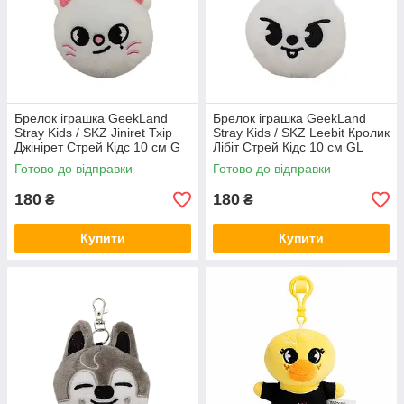
Брелок іграшка GeekLand
Брелок іграшка GeekLand
Stray Kids / SKZ Jiniret Тхір
Stray Kids / SKZ Leebit Кролик
Джінірет Стрей Кідс 10 см G
Лібіт Стрей Кідс 10 см GL
SKZ J08
SKZ L 06
Готово до відправки
Готово до відправки
180
180
₴
₴
Купити
Купити