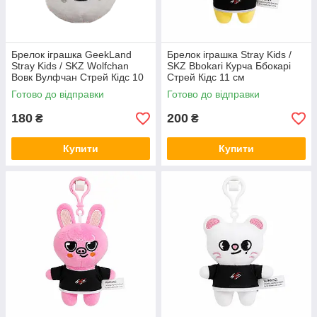
Брелок іграшка GeekLand
Брелок іграшка Stray Kids /
Stray Kids / SKZ Wolfchan
SKZ Bbokari Курча Ббокарі
Вовк Вулфчан Стрей Кідс 10
Стрей Кідс 11 см
см G SKZ04
Готово до відправки
Готово до відправки
180
200
₴
₴
Купити
Купити