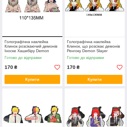
Голографічна наклейка
Голографічна наклейка
Клинок розсікаючий демонів
Клинок, що розсікає демонів
Іноске Хашибіру Demon
Ренгоку Demon Slayer
Slayer Inosuke Hashibira
Rengoku
Готово до відправки
Готово до відправки
110x135 мм
170
170
₴
₴
Купити
Купити