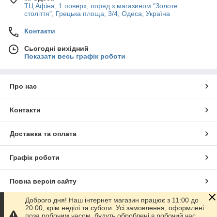
ТЦ Афіна, 1 поверх, поряд з магазином "Золоте
століття", Грецька площа, 3/4, Одеса, Україна
Контакти
Сьогодні вихідний
Показати весь графік роботи
Про нас
Контакти
Доставка та оплата
Графік роботи
Повна версія сайту
Доброго дня! Наш інтернет магазин працює з 11:00 до
Сайт створено на маркетплейсі
Prom.ua
20:00, крім неділі та суботи. Усі замовлення, оформлені
поза робочим часом, будуть оброблені в робочий час.