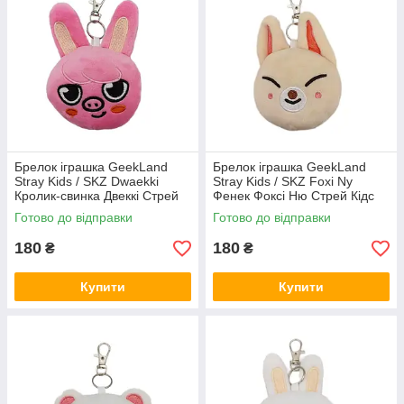
Брелок іграшка GeekLand
Брелок іграшка GeekLand
Stray Kids / SKZ Dwaekki
Stray Kids / SKZ Foxi Ny
Кролик-свинка Двеккі Стрей
Фенек Фоксі Ню Стрей Кідс
Кідс 10 см G SKZ D05
10 см G SKZ FN07
Готово до відправки
Готово до відправки
180
180
₴
₴
Купити
Купити