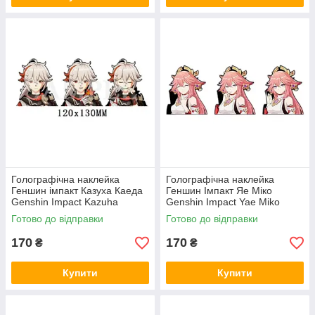
Голографічна наклейка
Голографічна наклейка
Геншин імпакт Казуха Каеда
Геншин Імпакт Яе Міко
Genshin Impact Kazuha
Genshin Impact Yae Miko
Kaeda 120x130 мм
109x130 мм
Готово до відправки
Готово до відправки
170
170
₴
₴
Купити
Купити