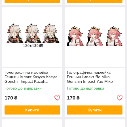
Голографічна наклейка
Голографічна наклейка
Геншин імпакт Казуха Каеда
Геншин Імпакт Яе Міко
Genshin Impact Kazuha
Genshin Impact Yae Miko
Kaeda 120x130 мм
109x130 мм
Готово до відправки
Готово до відправки
170
170
₴
₴
Купити
Купити