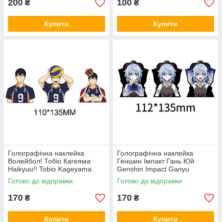
200
100
₴
₴
Купити
Купити
Голографічна наклейка
Голографічна наклейка
Волейбол! Тобіо Кагеяма
Геншин Імпакт Гань Юй
Haikyuu!! Tobio Kageyama
Genshin Impact Ganyu
112x135 мм
Готово до відправки
Готово до відправки
170
170
₴
₴
Купити
Купити