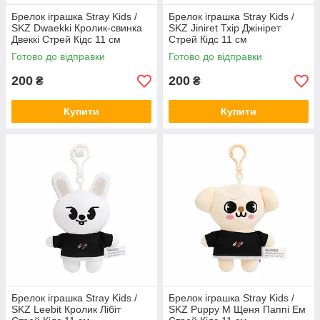
Брелок іграшка Stray Kids /
Брелок іграшка Stray Kids /
SKZ Dwaekki Кролик-свинка
SKZ Jiniret Тхір Джінірет
Двеккі Стрей Кідс 11 см
Стрей Кідс 11 см
Готово до відправки
Готово до відправки
200
200
₴
₴
Купити
Купити
Брелок іграшка Stray Kids /
Брелок іграшка Stray Kids /
SKZ Leebit Кролик Лібіт
SKZ Puppy M Щеня Паппі Ем