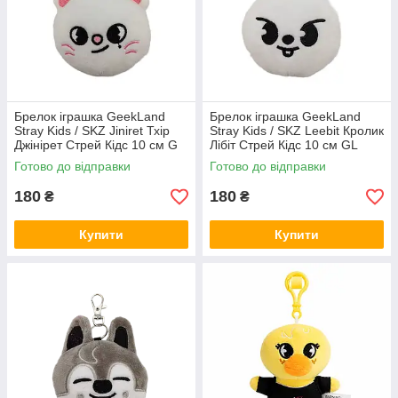
Брелок іграшка GeekLand
Брелок іграшка GeekLand
Stray Kids / SKZ Jiniret Тхір
Stray Kids / SKZ Leebit Кролик
Джінірет Стрей Кідс 10 см G
Лібіт Стрей Кідс 10 см GL
SKZ J08
SKZ L 06
Готово до відправки
Готово до відправки
180
180
₴
₴
Купити
Купити