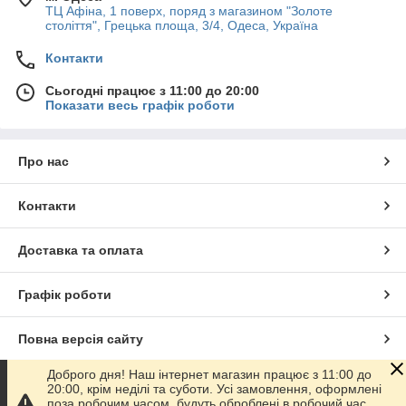
ТЦ Афіна, 1 поверх, поряд з магазином "Золоте
століття", Грецька площа, 3/4, Одеса, Україна
Контакти
Сьогодні працює з 11:00 до 20:00
Показати весь графік роботи
Про нас
Контакти
Доставка та оплата
Графік роботи
Повна версія сайту
Доброго дня! Наш інтернет магазин працює з 11:00 до
Сайт створено на маркетплейсі
Prom.ua
20:00, крім неділі та суботи. Усі замовлення, оформлені
поза робочим часом, будуть оброблені в робочий час.