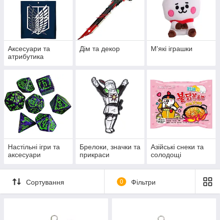
Аксесуари та
Дім та декор
М'які іграшки
атрибутика
Настільні ігри та
Брелоки, значки та
Азійські снеки та
аксесуари
прикраси
солодощі
Сортування
0
Фільтри