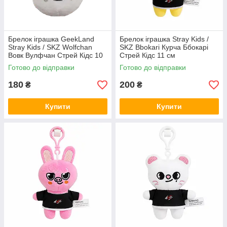
Брелок іграшка GeekLand
Брелок іграшка Stray Kids /
Stray Kids / SKZ Wolfchan
SKZ Bbokari Курча Ббокарі
Вовк Вулфчан Стрей Кідс 10
Стрей Кідс 11 см
см G SKZ04
Готово до відправки
Готово до відправки
180
200
₴
₴
Купити
Купити