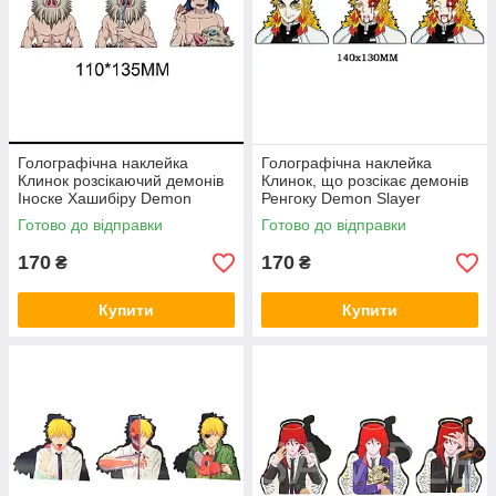
Голографічна наклейка
Голографічна наклейка
Клинок розсікаючий демонів
Клинок, що розсікає демонів
Іноске Хашибіру Demon
Ренгоку Demon Slayer
Slayer Inosuke Hashibira
Rengoku
Готово до відправки
Готово до відправки
110x135 мм
170
170
₴
₴
Купити
Купити