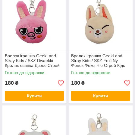
Брелок іграшка GeekLand
Брелок іграшка GeekLand
Stray Kids / SKZ Dwaekki
Stray Kids / SKZ Foxi Ny
Кролик-свинка Двеккі Стрей
Фенек Фоксі Ню Стрей Кідс
Кідс 10 см G SKZ D05
10 см G SKZ FN07
Готово до відправки
Готово до відправки
180
180
₴
₴
Купити
Купити