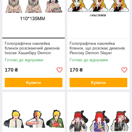
Голографічна наклейка
Голографічна наклейка
Клинок розсікаючий демонів
Клинок, що розсікає демонів
Іноске Хашибіру Demon
Ренгоку Demon Slayer
Slayer Inosuke Hashibira
Rengoku
Готово до відправки
Готово до відправки
110x135 мм
170
170
₴
₴
Купити
Купити