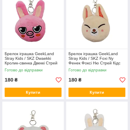
Брелок іграшка GeekLand
Брелок іграшка GeekLand
Stray Kids / SKZ Dwaekki
Stray Kids / SKZ Foxi Ny
Кролик-свинка Двеккі Стрей
Фенек Фоксі Ню Стрей Кідс
Кідс 10 см G SKZ D05
10 см G SKZ FN07
Готово до відправки
Готово до відправки
180
180
₴
₴
Купити
Купити