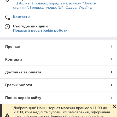
ТЦ Афіна, 1 поверх, поряд з магазином "Золоте
століття", Грецька площа, 3/4, Одеса, Україна
Контакти
Сьогодні вихідний
Показати весь графік роботи
Про нас
Контакти
Доставка та оплата
Графік роботи
Повна версія сайту
Доброго дня! Наш інтернет магазин працює з 11:00 до
Сайт створено на маркетплейсі
Prom.ua
20:00, крім неділі та суботи. Усі замовлення, оформлені
поза робочим часом, будуть оброблені в робочий час.