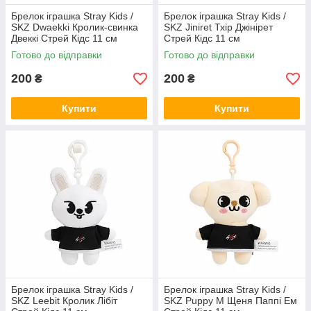
Брелок іграшка Stray Kids /
Брелок іграшка Stray Kids /
SKZ Dwaekki Кролик-свинка
SKZ Jiniret Тхір Джінірет
Двеккі Стрей Кідс 11 см
Стрей Кідс 11 см
Готово до відправки
Готово до відправки
200
200
₴
₴
Купити
Купити
Брелок іграшка Stray Kids /
Брелок іграшка Stray Kids /
SKZ Leebit Кролик Лібіт
SKZ Puppy M Щеня Паппі Ем