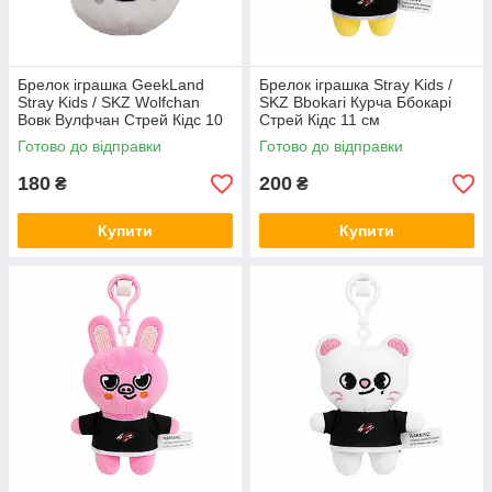
Брелок іграшка GeekLand
Брелок іграшка Stray Kids /
Stray Kids / SKZ Wolfchan
SKZ Bbokari Курча Ббокарі
Вовк Вулфчан Стрей Кідс 10
Стрей Кідс 11 см
см G SKZ04
Готово до відправки
Готово до відправки
180
200
₴
₴
Купити
Купити