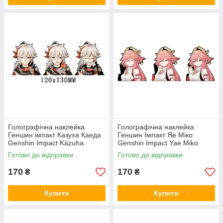
Голографічна наклейка
Голографічна наклейка
Геншин імпакт Казуха Каеда
Геншин Імпакт Яе Міко
Genshin Impact Kazuha
Genshin Impact Yae Miko
Kaeda 120x130 мм
109x130 мм
Готово до відправки
Готово до відправки
170
170
₴
₴
Купити
Купити