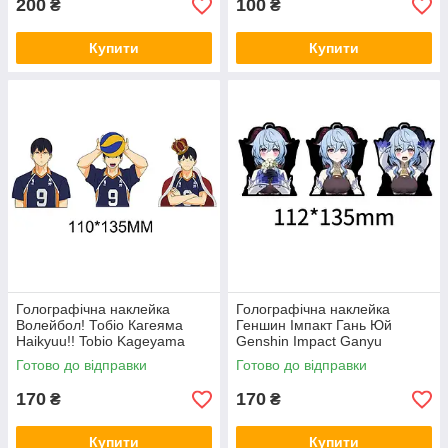
200
100
₴
₴
Купити
Купити
Голографічна наклейка
Голографічна наклейка
Волейбол! Тобіо Кагеяма
Геншин Імпакт Гань Юй
Haikyuu!! Tobio Kageyama
Genshin Impact Ganyu
112x135 мм
Готово до відправки
Готово до відправки
170
170
₴
₴
Купити
Купити