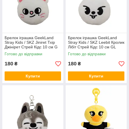
Брелок іграшка GeekLand
Брелок іграшка GeekLand
Stray Kids / SKZ Jiniret Тхір
Stray Kids / SKZ Leebit Кролик
Джінірет Стрей Кідс 10 см G
Лібіт Стрей Кідс 10 см GL
SKZ J08
SKZ L 06
Готово до відправки
Готово до відправки
180
180
₴
₴
Купити
Купити