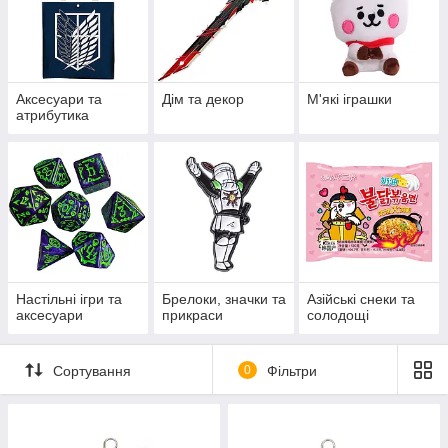
Аксесуари та
Дім та декор
М'які іграшки
атрибутика
Настільні ігри та
Брелоки, значки та
Азійські снеки та
аксесуари
прикраси
солодощі
Сортування
0
Фільтри