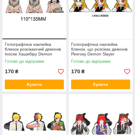
Голографічна наклейка
Голографічна наклейка
Клинок розсікаючий демонів
Клинок, що розсікає демонів
Іноске Хашибіру Demon
Ренгоку Demon Slayer
Slayer Inosuke Hashibira
Rengoku
Готово до відправки
Готово до відправки
110x135 мм
170
170
₴
₴
Купити
Купити