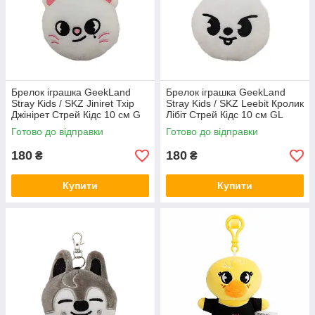
Брелок іграшка GeekLand
Брелок іграшка GeekLand
Stray Kids / SKZ Jiniret Тхір
Stray Kids / SKZ Leebit Кролик
Джінірет Стрей Кідс 10 см G
Лібіт Стрей Кідс 10 см GL
SKZ J08
SKZ L 06
Готово до відправки
Готово до відправки
180
180
₴
₴
Купити
Купити