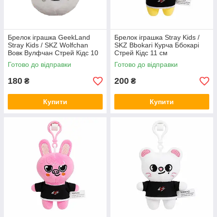
Брелок іграшка GeekLand
Брелок іграшка Stray Kids /
Stray Kids / SKZ Wolfchan
SKZ Bbokari Курча Ббокарі
Вовк Вулфчан Стрей Кідс 10
Стрей Кідс 11 см
см G SKZ04
Готово до відправки
Готово до відправки
180
200
₴
₴
Купити
Купити