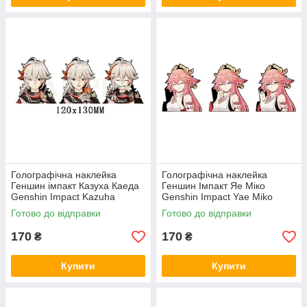
Голографічна наклейка
Голографічна наклейка
Геншин імпакт Казуха Каеда
Геншин Імпакт Яе Міко
Genshin Impact Kazuha
Genshin Impact Yae Miko
Kaeda 120x130 мм
109x130 мм
Готово до відправки
Готово до відправки
170
170
₴
₴
Купити
Купити