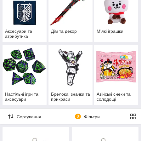
Аксесуари та
Дім та декор
М'які іграшки
атрибутика
Настільні ігри та
Брелоки, значки та
Азійські снеки та
аксесуари
прикраси
солодощі
Сортування
0
Фільтри