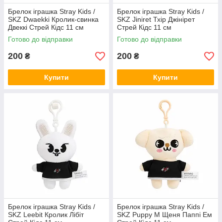
Брелок іграшка Stray Kids /
Брелок іграшка Stray Kids /
SKZ Dwaekki Кролик-свинка
SKZ Jiniret Тхір Джінірет
Двеккі Стрей Кідс 11 см
Стрей Кідс 11 см
Готово до відправки
Готово до відправки
200
200
₴
₴
Купити
Купити
Брелок іграшка Stray Kids /
Брелок іграшка Stray Kids /
SKZ Leebit Кролик Лібіт
SKZ Puppy M Щеня Паппі Ем