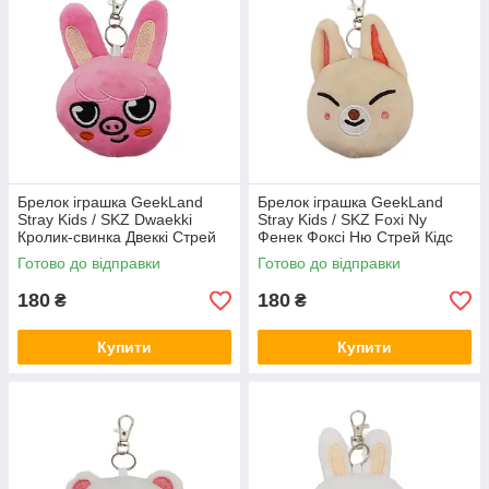
Брелок іграшка GeekLand
Брелок іграшка GeekLand
Stray Kids / SKZ Dwaekki
Stray Kids / SKZ Foxi Ny
Кролик-свинка Двеккі Стрей
Фенек Фоксі Ню Стрей Кідс
Кідс 10 см G SKZ D05
10 см G SKZ FN07
Готово до відправки
Готово до відправки
180
180
₴
₴
Купити
Купити