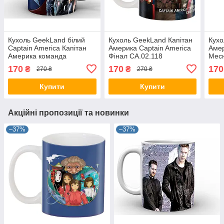
Кухоль GeekLand білий
Кухоль GeekLand Капітан
Кухо
Captain America Капітан
Америка Captain America
Амер
Америка команда
Фінал CA.02.118
Месн
CA.02.058
170
170
170
₴
₴
270 ₴
270 ₴
Купити
Купити
Акційні пропозиції та новинки
–37%
–37%