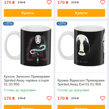
170
170
₴
₴
270 ₴
270 ₴
Купити
Купити
–37%
–37%
Кухоль Занесені Примарами
Spirited Away чарівна історія
Кружка Віднесені Примарами
01.03.950
Spirited Away Evil 01.01.958
Готово до відправки
Готово до відправки
170
170
₴
₴
270 ₴
270 ₴
Купити
Купити