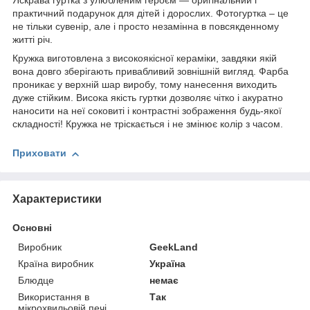
Яскрава гуртка з улюбленим героєм ― оригінальний і
практичний подарунок для дітей і дорослих. Фотогуртка – це
не тільки сувенір, але і просто незамінна в повсякденному
житті річ.
Кружка виготовлена з високоякісної кераміки, завдяки якій
вона довго зберігають привабливий зовнішній вигляд. Фарба
проникає у верхній шар виробу, тому нанесення виходить
дуже стійким. Висока якість гуртки дозволяє чітко і акуратно
наносити на неї соковиті і контрастні зображення будь-якої
складності! Кружка не тріскається і не змінює колір з часом.
Приховати
Характеристики
Основні
Виробник
GeekLand
Країна виробник
Україна
Блюдце
немає
Використання в
Так
мікрохвильовій печі