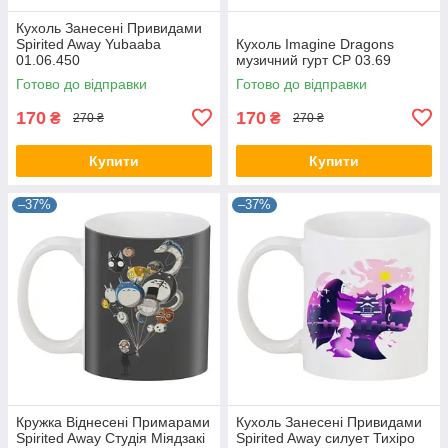
Кухоль Занесені Привидами
Spirited Away Yubaaba
Кухоль Imagine Dragons
01.06.450
музичний гурт CP 03.69
Готово до відправки
Готово до відправки
170
170
₴
₴
270 ₴
270 ₴
Купити
Купити
–37%
–37%
Кружка Віднесені Примарами
Кухоль Занесені Привидами
Spirited Away Студія Міядзакі
Spirited Away силует Тихіро