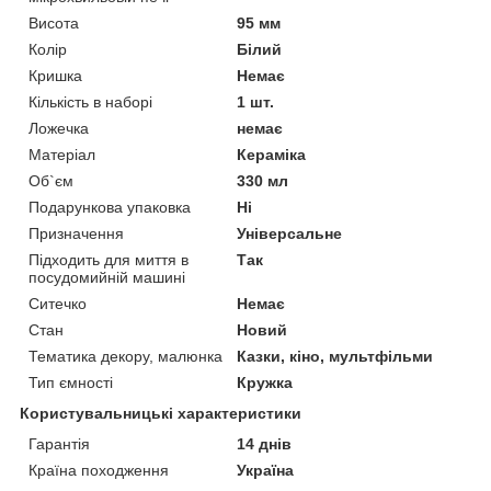
Висота
95 мм
Колір
Білий
Кришка
Немає
Кількість в наборі
1 шт.
Ложечка
немає
Матеріал
Кераміка
Об`єм
330 мл
Подарункова упаковка
Ні
Призначення
Універсальне
Підходить для миття в
Так
посудомийній машині
Ситечко
Немає
Стан
Новий
Тематика декору, малюнка
Казки, кіно, мультфільми
Тип ємності
Кружка
Користувальницькі характеристики
Гарантія
14 днів
Країна походження
Україна