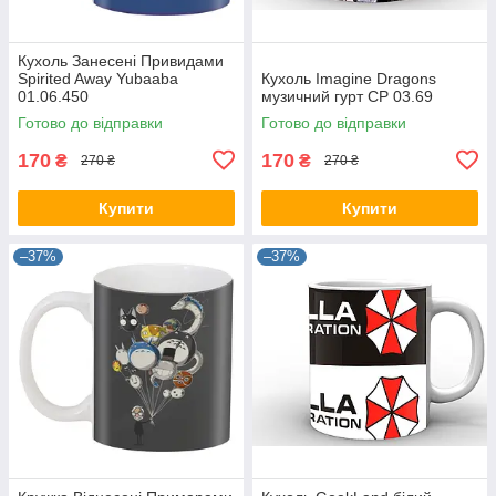
Кухоль Занесені Привидами
Spirited Away Yubaaba
Кухоль Imagine Dragons
01.06.450
музичний гурт CP 03.69
Готово до відправки
Готово до відправки
170
170
₴
₴
270 ₴
270 ₴
Купити
Купити
–37%
–37%