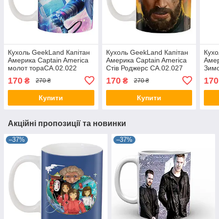
Кухоль GeekLand Капітан
Кухоль GeekLand Капітан
Кухо
Америка Captain America
Америка Captain America
Амер
молот тораCA.02.022
Стів Роджерс CA.02.027
Зим
CA.0
170
170
170
₴
₴
270 ₴
270 ₴
Купити
Купити
Акційні пропозиції та новинки
–37%
–37%