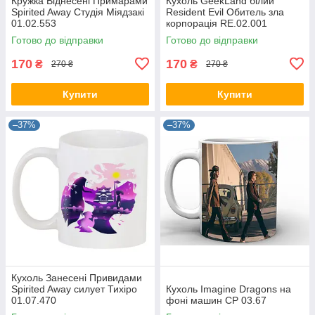
Кружка Віднесені Примарами
Кухоль GeekLand білий
Spirited Away Студія Міядзакі
Resident Evil Обитель зла
01.02.553
корпорація RE.02.001
Готово до відправки
Готово до відправки
170
170
₴
₴
270 ₴
270 ₴
Купити
Купити
–37%
–37%
Кухоль Занесені Привидами
Spirited Away силует Тихіро
Кухоль Imagine Dragons на
01.07.470
фоні машин CP 03.67