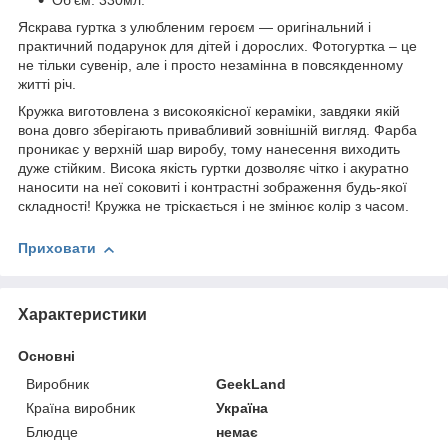
Об'єм: 330мл.
Яскрава гуртка з улюбленим героєм ― оригінальний і
практичний подарунок для дітей і дорослих. Фотогуртка – це
не тільки сувенір, але і просто незамінна в повсякденному
житті річ.
Кружка виготовлена з високоякісної кераміки, завдяки якій
вона довго зберігають привабливий зовнішній вигляд. Фарба
проникає у верхній шар виробу, тому нанесення виходить
дуже стійким. Висока якість гуртки дозволяє чітко і акуратно
наносити на неї соковиті і контрастні зображення будь-якої
складності! Кружка не тріскається і не змінює колір з часом.
Приховати
Характеристики
Основні
Виробник
GeekLand
Країна виробник
Україна
Блюдце
немає