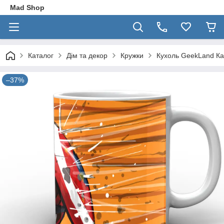
Mad Shop
Каталог
Дім та декор
Кружки
Кухоль GeekLand Ка
–37%