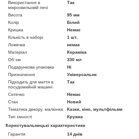
Використання в
Так
мікрохвильовій печі
Висота
95 мм
Колір
Білий
Кришка
Немає
Кількість в наборі
1 шт.
Ложечка
немає
Матеріал
Кераміка
Об`єм
330 мл
Подарункова упаковка
Ні
Призначення
Універсальне
Підходить для миття в
Так
посудомийній машині
Ситечко
Немає
Стан
Новий
Тематика декору, малюнка
Казки, кіно, мультфільми
Тип ємності
Кружка
Користувальницькі характеристики
Гарантія
14 днів