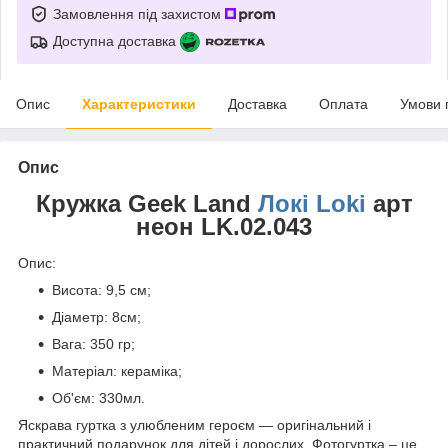
Замовлення під захистом
Доступна доставка
Опис
Характеристики
Доставка
Оплата
Умови 
Опис
Кружка Geek Land
Локі Loki
арт
неон LK.02.043
Опис:
Висота: 9,5 см;
Діаметр: 8см;
Вага: 350 гр;
Матеріал: кераміка;
Об'єм: 330мл.
Яскрава гуртка з улюбленим героєм ― оригінальний і
практичний подарунок для дітей і дорослих. Фотогуртка – це