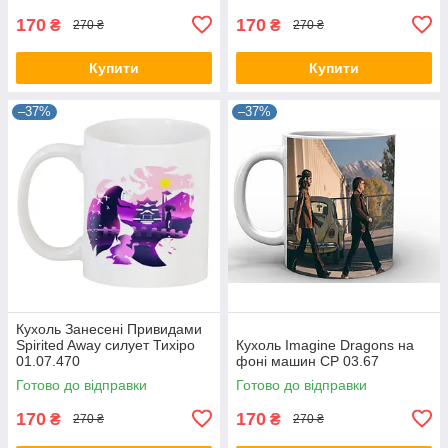
170
170
₴
₴
270 ₴
270 ₴
Купити
Купити
–37%
–37%
Кухоль Занесені Привидами
Spirited Away силует Тихіро
Кухоль Imagine Dragons на
01.07.470
фоні машин CP 03.67
Готово до відправки
Готово до відправки
170
170
₴
₴
270 ₴
270 ₴