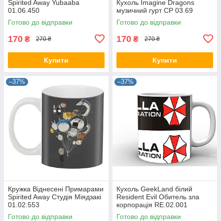
Spirited Away Yubaaba
Кухоль Imagine Dragons
01.06.450
музичний гурт CP 03.69
Готово до відправки
Готово до відправки
170
170
₴
₴
270 ₴
270 ₴
Купити
Купити
–37%
–37%
Кружка Віднесені Примарами
Кухоль GeekLand білий
Spirited Away Студія Міядзакі
Resident Evil Обитель зла
01.02.553
корпорація RE.02.001
Готово до відправки
Готово до відправки