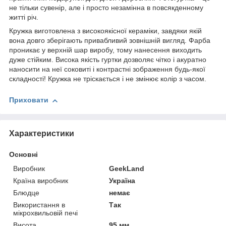
не тільки сувенір, але і просто незамінна в повсякденному
житті річ.
Кружка виготовлена з високоякісної кераміки, завдяки якій
вона довго зберігають привабливий зовнішній вигляд. Фарба
проникає у верхній шар виробу, тому нанесення виходить
дуже стійким. Висока якість гуртки дозволяє чітко і акуратно
наносити на неї соковиті і контрастні зображення будь-якої
складності! Кружка не тріскається і не змінює колір з часом.
Приховати
Характеристики
Основні
Виробник
GeekLand
Країна виробник
Україна
Блюдце
немає
Використання в
Так
мікрохвильовій печі
Висота
95 мм