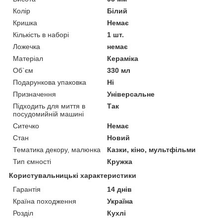
Колір
Білий
Кришка
Немає
Кількість в наборі
1 шт.
Ложечка
немає
Матеріал
Кераміка
Об`єм
330 мл
Подарункова упаковка
Ні
Призначення
Універсальне
Підходить для миття в
Так
посудомийній машині
Ситечко
Немає
Стан
Новий
Тематика декору, малюнка
Казки, кіно, мультфільми
Тип ємності
Кружка
Користувальницькі характеристики
Гарантія
14 днів
Країна походження
Україна
Розділ
Кухлі