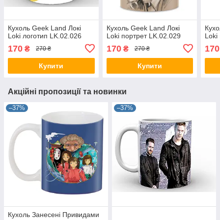
Кухоль Geek Land Локі
Кухоль Geek Land Локі
Кухо
Loki логотип LK.02.026
Loki портрет LK.02.029
Loki
170
170
170
₴
₴
270 ₴
270 ₴
Купити
Купити
Акційні пропозиції та новинки
–37%
–37%
Кухоль Занесені Привидами