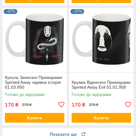
–37%
–37%
Кухоль Занесені Примарами
Spirited Away чарівна історія
Кружка Віднесені Примарами
01.03.950
Spirited Away Evil 01.01.958
Готово до відправки
Готово до відправки
170
170
₴
₴
270 ₴
270 ₴
Купити
Купити
Показати ще