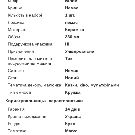
Колір
Білий
Кришка
Немає
Кількість в наборі
1 шт.
Ложечка
немає
Матеріал
Кераміка
Об`єм
330 мл
Подарункова упаковка
Ні
Призначення
Універсальне
Підходить для миття в
Так
посудомийній машині
Ситечко
Немає
Стан
Новий
Тематика декору, малюнка
Казки, кіно, мультфільми
Тип ємності
Кружка
Користувальницькі характеристики
Гарантія
14 днів
Країна походження
Україна
Розділ
Кухлі
Тематика
Marvel