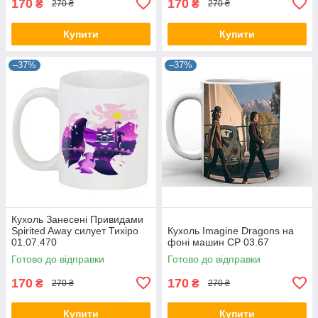
170
170
₴
₴
270 ₴
270 ₴
Купити
Купити
–37%
–37%
Кухоль Занесені Привидами
Spirited Away силует Тихіро
Кухоль Imagine Dragons на
01.07.470
фоні машин CP 03.67
Готово до відправки
Готово до відправки
170
170
₴
₴
270 ₴
270 ₴
Купити
Купити