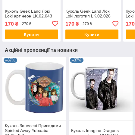
Кухоль Geek Land Локі
Кухоль Geek Land Локі
Кухо
Loki арт неон LK.02.043
Loki логотип LK.02.026
Loki
170
170
170
₴
₴
270 ₴
270 ₴
Купити
Купити
Акційні пропозиції та новинки
–37%
–37%
Кухоль Занесені Привидами
Spirited Away Yubaaba
Кухоль Imagine Dragons