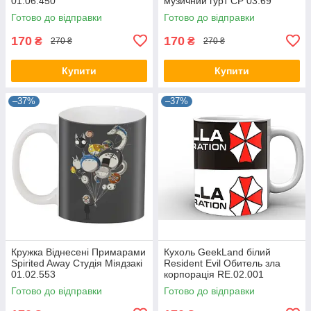
01.06.450
музичний гурт CP 03.69
Готово до відправки
Готово до відправки
170
170
₴
₴
270 ₴
270 ₴
Купити
Купити
–37%
–37%
Кружка Віднесені Примарами
Кухоль GeekLand білий
Spirited Away Студія Міядзакі
Resident Evil Обитель зла
01.02.553
корпорація RE.02.001
Готово до відправки
Готово до відправки