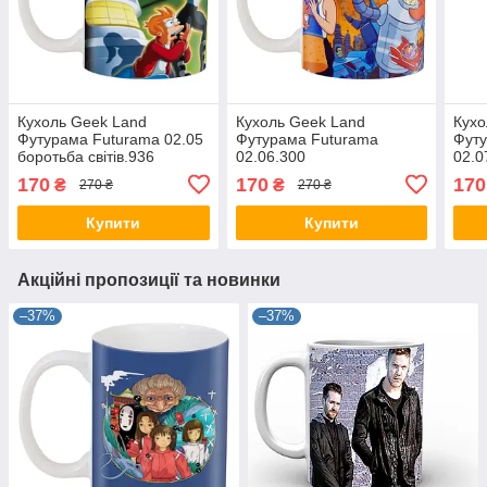
Кухоль Geek Land
Кухоль Geek Land
Кухо
Футурама Futurama 02.05
Футурама Futurama
Фут
боротьба світів.936
02.06.300
02.0
170
170
170
₴
₴
270 ₴
270 ₴
Купити
Купити
Акційні пропозиції та новинки
–37%
–37%