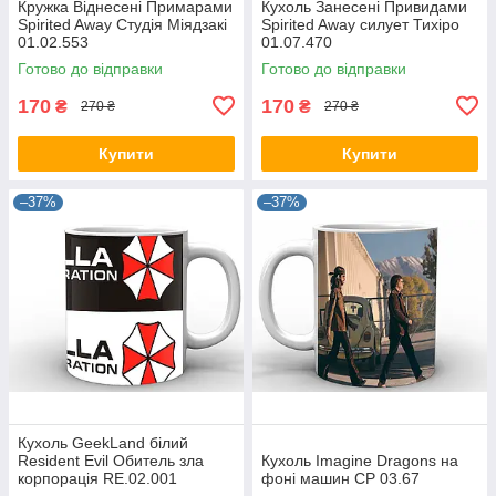
Кружка Віднесені Примарами
Кухоль Занесені Привидами
Spirited Away Студія Міядзакі
Spirited Away силует Тихіро
01.02.553
01.07.470
Готово до відправки
Готово до відправки
170
170
₴
₴
270 ₴
270 ₴
Купити
Купити
–37%
–37%
Кухоль GeekLand білий
Resident Evil Обитель зла
Кухоль Imagine Dragons на
корпорація RE.02.001
фоні машин CP 03.67