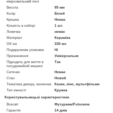
мікрохвильовій печі
Висота
95 мм
Колір
Білий
Кришка
Немає
Кількість в наборі
1 шт.
Ложечка
немає
Матеріал
Кераміка
Об`єм
330 мл
Подарункова упаковка
Ні
Призначення
Універсальне
Підходить для миття в
Так
посудомийній машині
Ситечко
Немає
Стан
Новий
Тематика декору, малюнка
Казки, кіно, мультфільми
Тип ємності
Кружка
Користувальницькі характеристики
Всесвіт
Футурама/Futurama
Гарантія
14 днів