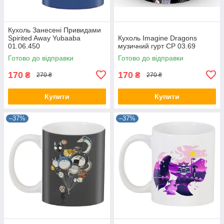
Кухоль Занесені Привидами
Spirited Away Yubaaba
Кухоль Imagine Dragons
01.06.450
музичний гурт CP 03.69
Готово до відправки
Готово до відправки
170
170
₴
₴
270 ₴
270 ₴
Купити
Купити
–37%
–37%