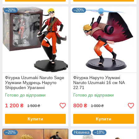
–20%
–20%
Фігурка Uzumaki Naruto Sage
Фігурка Наруто Узумакі
Узумаки Мудрець Наруто
Naruto Uzumaki 16 см NA
Shippuden Ураганні
22.71
хроніки 19 см NA 22.54
Готово до відправки
Готово до відправки
1 200
800
₴
₴
1 500 ₴
1 000 ₴
Купити
Купити
–20%
Новинка
–18%