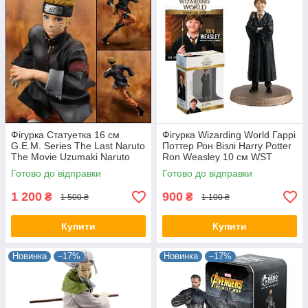
Фігурка Статуетка 16 см
Фігурка Wizarding World Гаррі
G.E.M. Series The Last Naruto
Поттер Рон Візлі Harry Potter
The Movie Uzumaki Naruto
Ron Weasley 10 см WST
Наруто Удзумакі NA 22.200
movie HP RW
Готово до відправки
Готово до відправки
1 200
900
₴
₴
1 500 ₴
1 100 ₴
Купити
Купити
Новинка
–17%
Новинка
–17%