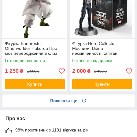
Фігурка Banpresto
Фігурка Hero Collector
Otherworlder Hakurou Про
Месники: Війна
моє переродження в слиз
нескінченності Капітан
Хакуро 14см WST TT H
Америка Captain America 12
Готово до відправки
Готово до відправки
см WST movie M AIW CA
1 250
2 000
₴
₴
1 500 ₴
2 400 ₴
Купити
Купити
Показати ще
Про нас
98% позитивних з 1191 відгука за рік