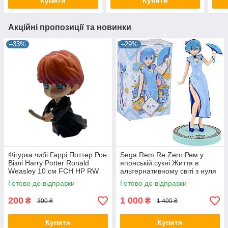
Купити
Купити
Акційні пропозиції та новинки
–33%
–29%
Фігурка чибі Гаррі Поттер Рон
Sega Rem Re Zero Рем у
Візлі Harry Potter Ronald
японській сукні Життя в
Weasley 10 см FCH HP RW
альтернативному світі з нуля
10 02
21 см anime RZ 22.97
Готово до відправки
Готово до відправки
200
1 000
₴
₴
300 ₴
1 400 ₴
Купити
Купити