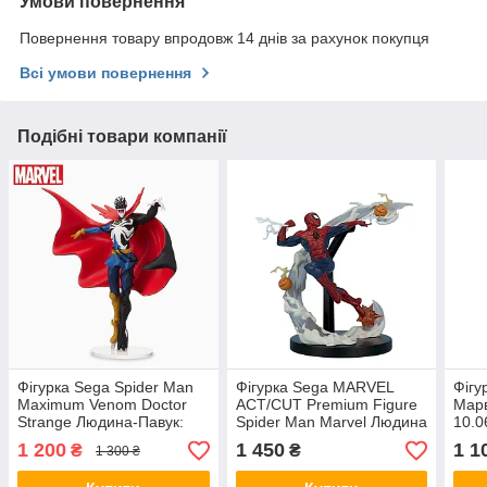
Умови повернення
Повернення товару впродовж 14 днів за рахунок покупця
Всі умови повернення
Подібні товари компанії
Фігурка Sega Spider Man
Фігурка Sega MARVEL
Фігу
Maximum Venom Doctor
ACT/CUT Premium Figure
Марв
Strange Людина-Павук:
Spider Man Marvel Людина
10.0
Максимальний Веном 20
Павук Марвел 15 см
1 200
1 450
1 1
₴
₴
1 300 ₴
см S SM MV DS
SMAC SM 15