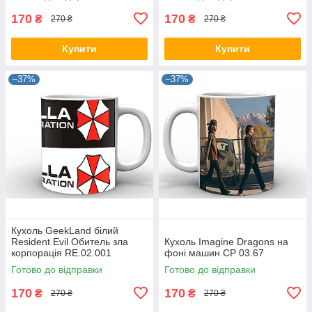
170
170
₴
₴
270 ₴
270 ₴
Купити
Купити
–37%
–37%
Кухоль GeekLand білий
Resident Evil Обитель зла
Кухоль Imagine Dragons на
корпорація RE.02.001
фоні машин CP 03.67
Готово до відправки
Готово до відправки
170
170
₴
₴
270 ₴
270 ₴