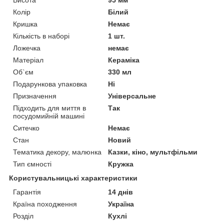
Колір
Білий
Кришка
Немає
Кількість в наборі
1 шт.
Ложечка
немає
Матеріал
Кераміка
Об`єм
330 мл
Подарункова упаковка
Ні
Призначення
Універсальне
Підходить для миття в
Так
посудомийній машині
Ситечко
Немає
Стан
Новий
Тематика декору, малюнка
Казки, кіно, мультфільми
Тип ємності
Кружка
Користувальницькі характеристики
Гарантія
14 днів
Країна походження
Україна
Розділ
Кухлі