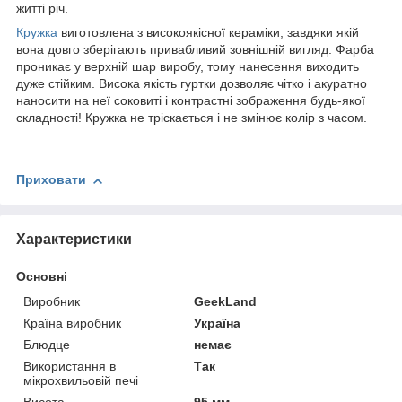
житті річ.
Кружка
виготовлена з високоякісної кераміки, завдяки якій
вона довго зберігають привабливий зовнішній вигляд. Фарба
проникає у верхній шар виробу, тому нанесення виходить
дуже стійким. Висока якість гуртки дозволяє чітко і акуратно
наносити на неї соковиті і контрастні зображення будь-якої
складності! Кружка не тріскається і не змінює колір з часом.
Приховати
Характеристики
Основні
Виробник
GeekLand
Країна виробник
Україна
Блюдце
немає
Використання в
Так
мікрохвильовій печі
Висота
95 мм