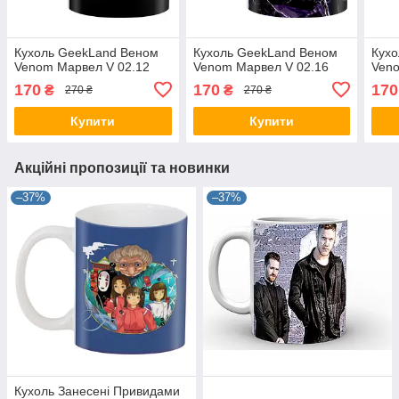
Кухоль GeekLand Веном
Кухоль GeekLand Веном
Кух
Venom Марвел V 02.12
Venom Марвел V 02.16
Veno
170
170
170
₴
₴
270 ₴
270 ₴
Купити
Купити
Акційні пропозиції та новинки
–37%
–37%
Кухоль Занесені Привидами