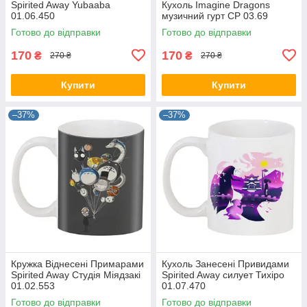
Spirited Away Yubaaba
Кухоль Imagine Dragons
01.06.450
музичний гурт CP 03.69
Готово до відправки
Готово до відправки
170
170
₴
₴
270 ₴
270 ₴
Купити
Купити
–37%
–37%
Кружка Віднесені Примарами
Кухоль Занесені Привидами
Spirited Away Студія Міядзакі
Spirited Away силует Тихіро
01.02.553
01.07.470
Готово до відправки
Готово до відправки