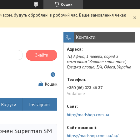
Кошик
м часом, будуть оброблені в робочий час. Ваше замовлення чекає
Контакти
Знайти
ТЦ Афіна, 1 поверх, поряд з
магазином "Золоте століття",
Грецька площа, 3/4, Одеса, Україна
Кошик
+380 (66) 023-46-37
Vodafone
Відгуки
Instagram
http://madshop.com.ua
ермен Superman SM
https://madshop.com.ua/ua/