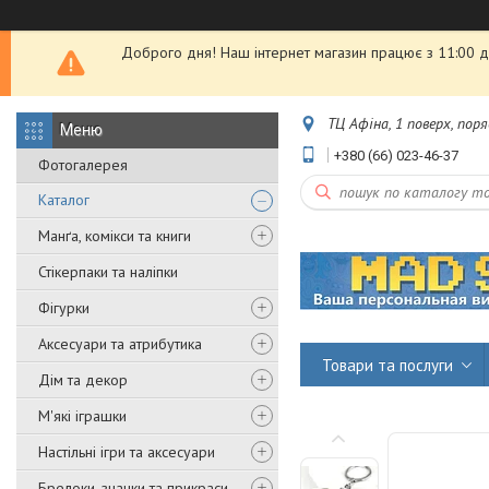
Доброго дня! Наш інтернет магазин працює з 11:00 до
ТЦ Афіна, 1 поверх, пор
+380 (66) 023-46-37
Фотогалерея
Каталог
Манґа, комікси та книги
Стікерпаки та наліпки
Фігурки
Аксесуари та атрибутика
Товари та послуги
Дім та декор
М'які іграшки
Настільні ігри та аксесуари
Брелоки, значки та прикраси