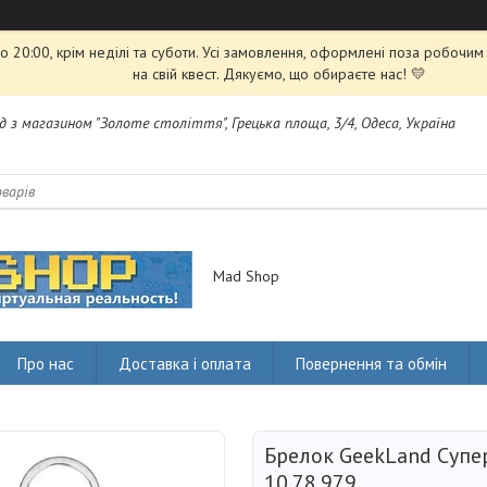
 20:00, крім неділі та суботи. Усі замовлення, оформлені поза робочи
на свій квест. Дякуємо, що обираєте нас! 💛
яд з магазином "Золоте століття", Грецька площа, 3/4, Одеса, Україна
Mad Shop
Про нас
Доставка і оплата
Повернення та обмін
Брелок GeekLand Суп
10.78.979