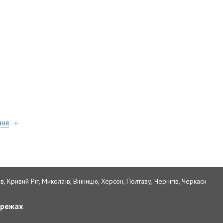
ння
в, Кривий Ріг, Миколаїв, Вінницю, Херсон, Полтаву, Чернігів, Черкаси
ережах