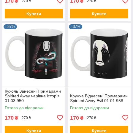
170
170
₴
₴
270 ₴
270 ₴
Купити
Купити
–37%
–37%
Кухоль Занесені Примарами
Spirited Away чарівна історія
Кружка Віднесені Примарами
01.03.950
Spirited Away Evil 01.01.958
Готово до відправки
Готово до відправки
170
170
₴
₴
270 ₴
270 ₴
Купити
Купити