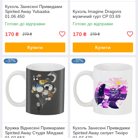
Кухоль Занесені Привидами
Spirited Away Yubaaba
Кухоль Imagine Dragons
01.06.450
музичний гурт CP 03.69
Готово до відправки
Готово до відправки
170
170
₴
₴
270 ₴
270 ₴
Купити
Купити
–37%
–37%
Кружка Віднесені Примарами
Кухоль Занесені Привидами
Spirited Away Студія Міядзакі
Spirited Away силует Тихіро
01.02.553
01.07.470