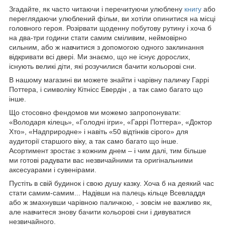
Згадайте, як часто читаючи і перечитуючи улюблену
книгу
або
переглядаючи улюблений фільм, ви хотіли опинитися на місці
головного героя. Розірвати щоденну побутову рутину і хоча б
на два-три години стати самим сміливим, неймовірно
сильним, або ж навчитися з допомогою одного заклинання
відкривати всі двері. Ми знаємо, що не існує дорослих,
існують великі діти, які розучилися бачити кольорові сни.
В нашому магазині ви можете знайти і чарівну паличку Гаррі
Поттера, і символіку Кітнісс Евердін , а так само багато що
інше.
Що стосовно фендомов ми можемо запропонувати:
«Володаря кілець», «Голодні ігри», «Гаррі Поттера», «Доктор
Хто», «Надприродне» і навіть «50 відтінків сірого» для
аудиторії старшого віку, а так само багато що інше.
Асортимент зростає з кожним днем – і чим далі, тим більше
ми готові радувати вас незвичайними та оригінальними
аксесуарами і сувенірами.
Пустіть в свій будинок і свою душу казку. Хоча б на деякий час
стати самим-самим... Надівши на палець кільце Всевладдя
або ж змахнувши чарівною паличкою, - зовсім не важливо як,
але навчитеся знову бачити кольорові сни і дивуватися
незвичайного.