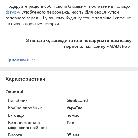
Подаруйте радість собі і своїм близьким, поставте на полицю
фігурку
улюбленого персонажа, носіть біля серця кулон
головного героя – і у вашому будинку стане тепліше і світліше,
і в очах загоряться іскорки.
З повагою, завжди готові подарувати вам казку,
персонал магазину «MADshop»
Приховати
Характеристики
Основні
Виробник
GeekLand
Країна виробник
Україна
Блюдце
немає
Використання в
Так
мікрохвильовій печі
Висота
95 мм