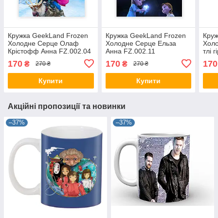
Кружка GeekLand Frozen
Кружка GeekLand Frozen
Круж
Холодне Серце Олаф
Холодне Серце Ельза
Холо
Крістофф Анна FZ.002.04
Анна FZ.002.11
тлі 
170
170
170
₴
₴
270 ₴
270 ₴
Купити
Купити
Акційні пропозиції та новинки
–37%
–37%