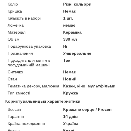
Колір
Різні кольори
Кришка
Немає
Кількість в наборі
1 шт.
Ложечка
немає
Матеріал
Кераміка
Об`єм
330 мл
Подарункова упаковка
Ні
Призначення
Універсальне
Підходить для миття в
Так
посудомийній машині
Ситечко
Немає
Стан
Новий
Тематика декору, малюнка
Казки, кіно, мультфільми
Тип ємності
Кружка
Користувальницькі характеристики
Всесвіт
Крижане серце / Frozen
Гарантія
14 днів
Країна походження
Україна
Розділ
Кухлі