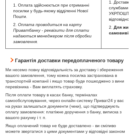
Доставка 
Оплата здійснюється при отриманні
службами д
посилки у будь-якому відділенні Нової
УКРПОШТА на
Пошти.
відповідно д
Оплата проводиться на карту
Для жите
Приватбанку - реквізити для сплати
самовивіз.
надаються менеджером після обробки
замовлення.
Гарантія доставки передоплаченого товару
Ми несемо повну відповідальність за доставку і збереження
вашого замовлення, тому кожна посилка застрахована в
транспортній компанії і якщо товар буде пошкоджено з вини
перевізника - Вам виплатять страховку.
Після оплати товару в касах банку, терміналах
самообслуговування, через онлайн-систему Приват24 у вас
на руках залишаться документи (чеки), що підтверджують
оплату замовлення: платіжне доручення з банку, виписка з
вашого рахунку і т. п.
Якщо оплачений товар не буде доставлено - ви сміливо
можете звертатися з цими документами у відповідні законом