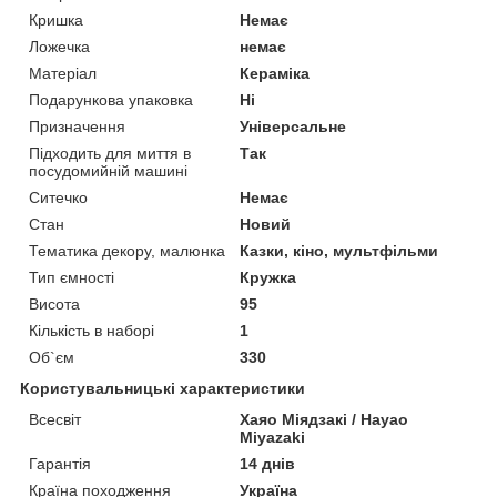
Кришка
Немає
Ложечка
немає
Матеріал
Кераміка
Подарункова упаковка
Ні
Призначення
Універсальне
Підходить для миття в
Так
посудомийній машині
Ситечко
Немає
Стан
Новий
Тематика декору, малюнка
Казки, кіно, мультфільми
Тип ємності
Кружка
Висота
95
Кількість в наборі
1
Об`єм
330
Користувальницькі характеристики
Всесвіт
Хаяо Міядзакі / Hayao
Miyazaki
Гарантія
14 днів
Країна походження
Україна