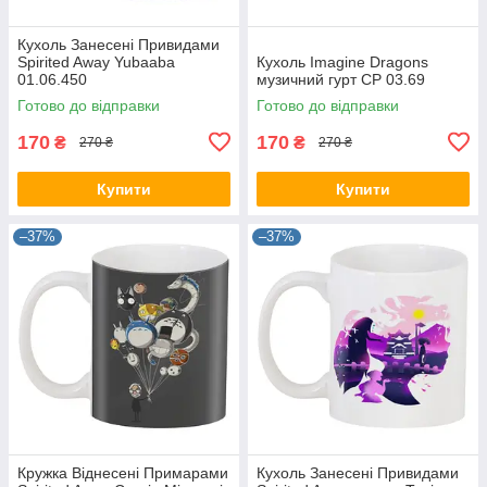
Кухоль Занесені Привидами
Spirited Away Yubaaba
Кухоль Imagine Dragons
01.06.450
музичний гурт CP 03.69
Готово до відправки
Готово до відправки
170
170
₴
₴
270 ₴
270 ₴
Купити
Купити
–37%
–37%
Кружка Віднесені Примарами
Кухоль Занесені Привидами