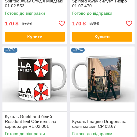
Spirited Away Студія Міядзакі
Spirited Away силует Тихіро
01.02.553
01.07.470
Готово до відправки
Готово до відправки
170
170
₴
₴
270 ₴
270 ₴
Купити
Купити
–37%
–37%
Кухоль GeekLand білий
Resident Evil Обитель зла
Кухоль Imagine Dragons на
корпорація RE.02.001
фоні машин CP 03.67
Готово до відправки
Готово до відправки