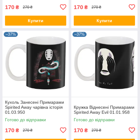
170
170
₴
₴
270 ₴
270 ₴
Купити
Купити
–37%
–37%
Кухоль Занесені Примарами
Spirited Away чарівна історія
Кружка Віднесені Примарами
01.03.950
Spirited Away Evil 01.01.958
Готово до відправки
Готово до відправки
170
170
₴
₴
270 ₴
270 ₴