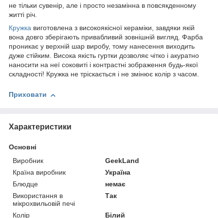
не тільки сувенір, але і просто незамінна в повсякденному
житті річ.
Кружка
виготовлена з високоякісної кераміки, завдяки якій
вона довго зберігають привабливий зовнішній вигляд. Фарба
проникає у верхній шар виробу, тому нанесення виходить
дуже стійким. Висока якість гуртки дозволяє чітко і акуратно
наносити на неї соковиті і контрастні зображення будь-якої
складності! Кружка не тріскається і не змінює колір з часом.
Приховати
Характеристики
Основні
Виробник
GeekLand
Країна виробник
Україна
Блюдце
немає
Використання в
Так
мікрохвильовій печі
Колір
Білий