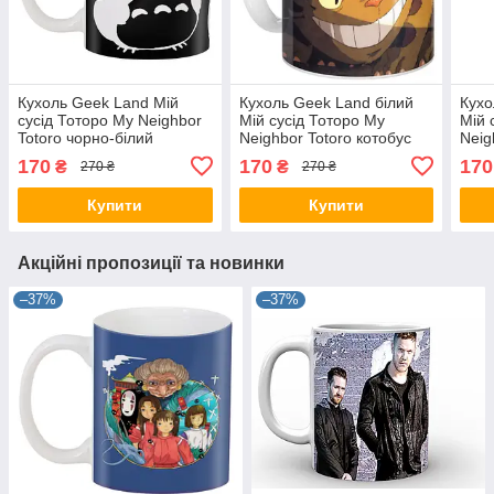
Кухоль Geek Land Мій
Кухоль Geek Land білий
Кухо
сусід Тоторо My Neighbor
Мій сусід Тоторо My
Мій 
Totoro чорно-білий
Neighbor Totoro котобус
Neig
NT.02.038
NT.02.027
NT.0
170
170
170
₴
₴
270 ₴
270 ₴
Купити
Купити
Акційні пропозиції та новинки
–37%
–37%