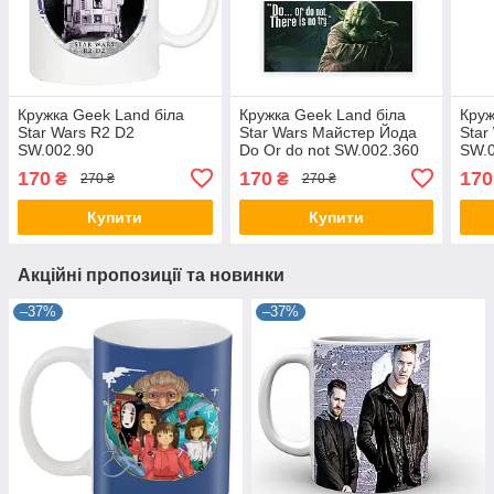
Кружка Geek Land біла
Кружка Geek Land біла
Круж
Star Wars R2 D2
Star Wars Майстер Йода
Star
SW.002.90
Do Or do not SW.002.360
SW.0
170
170
170
₴
₴
270 ₴
270 ₴
Купити
Купити
Акційні пропозиції та новинки
–37%
–37%