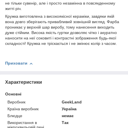
не тільки сувенір, але і просто незамінна в повсякденному
житті річ.
Кружка виготовлена з високоякісної кераміки, завдяки якій
вона довго зберігають привабливий зовнішній вигляд. Фарба
проникає у верхній шар виробу, тому нанесення виходить
дуже стійким. Висока якість гуртки дозволяє чітко і акуратно
наносити на неї соковиті і контрастні зображення будь-якої
складності! Кружка не тріскається і не змінює колір з часом.
Приховати
Характеристики
Основні
Виробник
GeekLand
Країна виробник
Україна
Блюдце
немає
Використання в
Так
мікрохвильовій печі