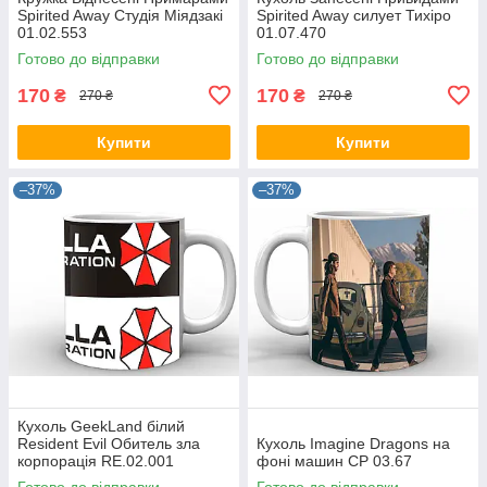
Spirited Away Студія Міядзакі
Spirited Away силует Тихіро
01.02.553
01.07.470
Готово до відправки
Готово до відправки
170
170
₴
₴
270 ₴
270 ₴
Купити
Купити
–37%
–37%
Кухоль GeekLand білий
Resident Evil Обитель зла
Кухоль Imagine Dragons на
корпорація RE.02.001
фоні машин CP 03.67
Готово до відправки
Готово до відправки