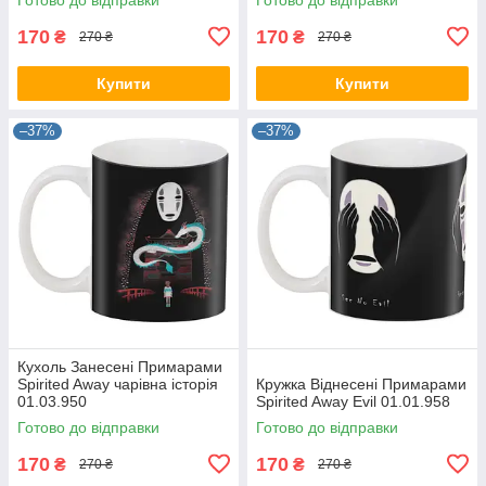
170
170
₴
₴
270 ₴
270 ₴
Купити
Купити
–37%
–37%
Кухоль Занесені Примарами
Spirited Away чарівна історія
Кружка Віднесені Примарами
01.03.950
Spirited Away Evil 01.01.958
Готово до відправки
Готово до відправки
170
170
₴
₴
270 ₴
270 ₴