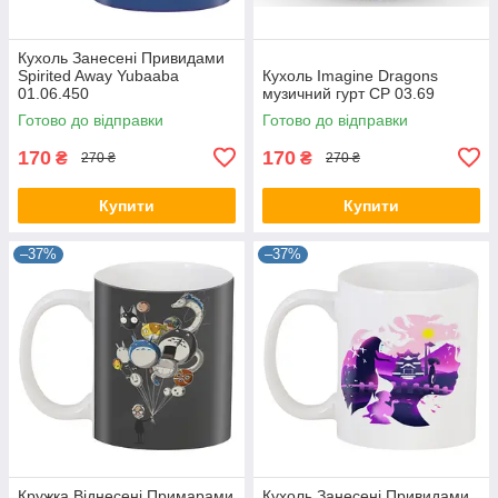
Кухоль Занесені Привидами
Spirited Away Yubaaba
Кухоль Imagine Dragons
01.06.450
музичний гурт CP 03.69
Готово до відправки
Готово до відправки
170
170
₴
₴
270 ₴
270 ₴
Купити
Купити
–37%
–37%
Кружка Віднесені Примарами
Кухоль Занесені Привидами