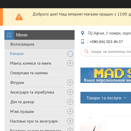
Доброго дня! Наш інтернет магазин працює з 11:00 до
ТЦ Афіна, 1 поверх, пор
+380 (66) 023-46-37
Фотогалерея
Каталог
Манґа, комікси та книги
Стікерпаки та наліпки
Фігурки
Аксесуари та атрибутика
Товари та послуги
Дім та декор
М'які іграшки
Настільні ігри та аксесуари
Брелоки, значки та прикраси