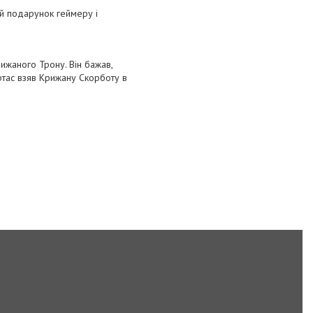
ий подарунок геймеру і
ижаного Трону. Він бажав,
тас взяв Крижану Скорботу в