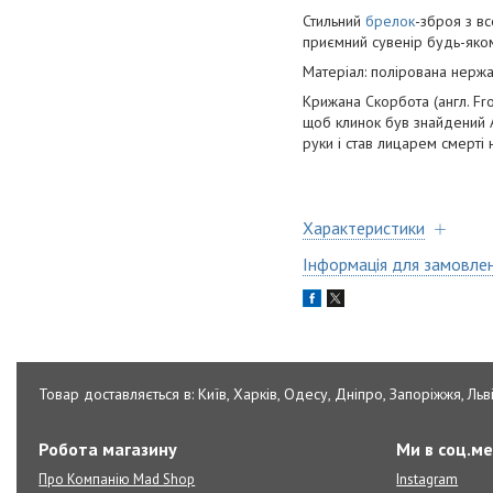
Стильний
брелок
-зброя з вс
приємний сувенір будь-яком
Матеріал: полірована нержа
Крижана Скорбота (англ. Fr
щоб клинок був знайдений 
руки і став лицарем смерті 
Характеристики
Інформація для замовле
Товар доставляється в: Київ, Харків, Одесу, Дніпро, Запоріжжя, Льві
Робота магазину
Ми в соц.м
Про Компанію Mad Shop
Instagram