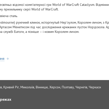
есвітньо відомої комп'ютерної гри World of WarCraft Cataclysm. Відмінн
у прихильнику серії World of WarCraft.
віюча сталь.
ostmourne) рунічний клинок, исторгнутый Нер'зулом, Королем-личом, з Кр
Артасом Менетисом під час дослідження крижаних пусток Нордскола. Ар
на службі Батоги, а пізніше – і новим Королем-личом.
ння
в, Кривий Ріг, Миколаїв, Вінницю, Херсон, Полтаву, Чернігів, Черкаси
ережах