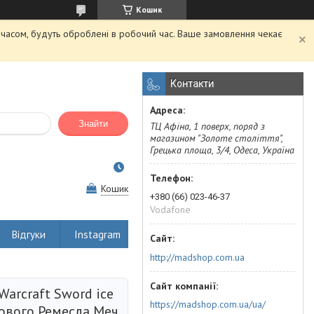
Кошик
м часом, будуть оброблені в робочий час. Ваше замовлення чекає
Контакти
Знайти
ТЦ Афіна, 1 поверх, поряд з
магазином "Золоте століття",
Грецька площа, 3/4, Одеса, Україна
Кошик
+380 (66) 023-46-37
Vodafone
Відгуки
Instagram
http://madshop.com.ua
arcraft Sword ice
https://madshop.com.ua/ua/
ькового Ремесла Меч