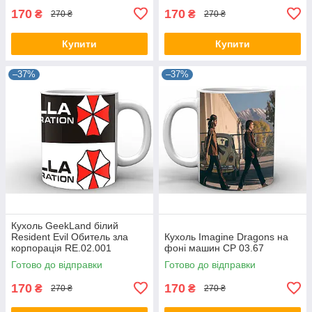
170
170
₴
₴
270 ₴
270 ₴
Купити
Купити
–37%
–37%
Кухоль GeekLand білий
Resident Evil Обитель зла
Кухоль Imagine Dragons на
корпорація RE.02.001
фоні машин CP 03.67
Готово до відправки
Готово до відправки
170
170
₴
₴
270 ₴
270 ₴