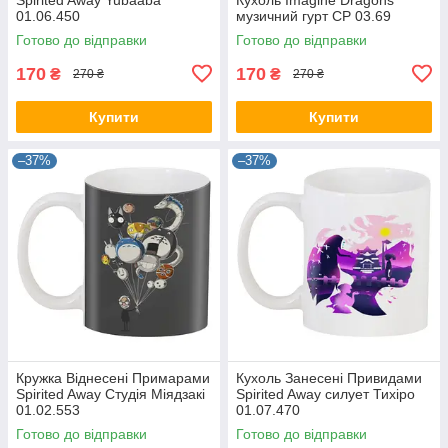
01.06.450
музичний гурт CP 03.69
Готово до відправки
Готово до відправки
170
170
₴
₴
270 ₴
270 ₴
Купити
Купити
–37%
–37%
Кружка Віднесені Примарами
Кухоль Занесені Привидами
Spirited Away Студія Міядзакі
Spirited Away силует Тихіро
01.02.553
01.07.470
Готово до відправки
Готово до відправки