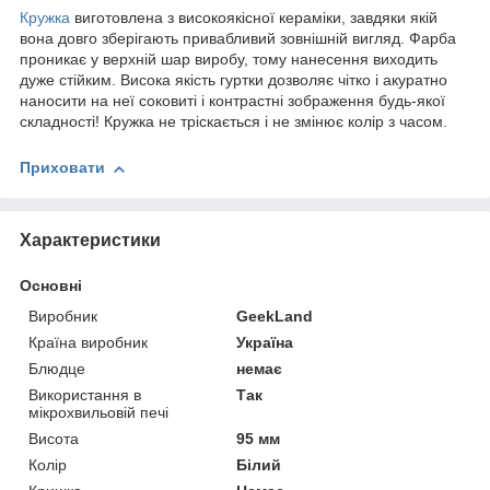
Кружка
виготовлена з високоякісної кераміки, завдяки якій
вона довго зберігають привабливий зовнішній вигляд. Фарба
проникає у верхній шар виробу, тому нанесення виходить
дуже стійким. Висока якість гуртки дозволяє чітко і акуратно
наносити на неї соковиті і контрастні зображення будь-якої
складності! Кружка не тріскається і не змінює колір з часом.
Приховати
Характеристики
Основні
Виробник
GeekLand
Країна виробник
Україна
Блюдце
немає
Використання в
Так
мікрохвильовій печі
Висота
95 мм
Колір
Білий