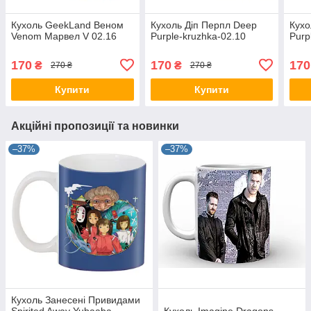
Кухоль GeekLand Веном
Кухоль Діп Перпл Deep
Кухо
Venom Марвел V 02.16
Purple-kruzhka-02.10
Purp
170
170
170
₴
₴
270 ₴
270 ₴
Купити
Купити
Акційні пропозиції та новинки
–37%
–37%
Кухоль Занесені Привидами
Spirited Away Yubaaba
Кухоль Imagine Dragons