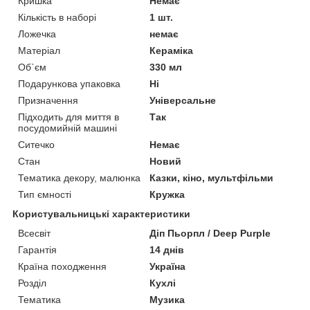
Кришка
Немає
Кількість в наборі
1 шт.
Ложечка
немає
Матеріал
Кераміка
Об`єм
330 мл
Подарункова упаковка
Ні
Призначення
Універсальне
Підходить для миття в
Так
посудомийній машині
Ситечко
Немає
Стан
Новий
Тематика декору, малюнка
Казки, кіно, мультфільми
Тип ємності
Кружка
Користувальницькі характеристики
Всесвіт
Діп Пьорпл / Deep Purple
Гарантія
14 днів
Країна походження
Україна
Розділ
Кухлі
Тематика
Музика