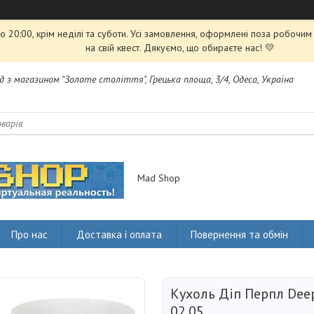
 20:00, крім неділі та суботи. Усі замовлення, оформлені поза робочи
на свій квест. Дякуємо, що обираєте нас! 💛
яд з магазином "Золоте століття", Грецька площа, 3/4, Одеса, Україна
Mad Shop
Про нас
Доставка і оплата
Повернення та обмін
Кухоль Діп Перпл Deep
02.05