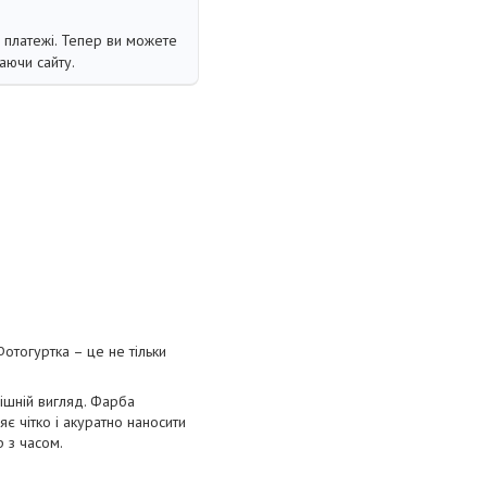
і платежі. Тепер ви можете
аючи сайту.
отогуртка – це не тільки
нішній вигляд. Фарба
є чітко і акуратно наносити
р з часом.