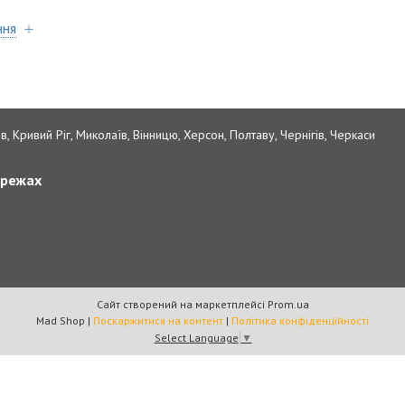
ння
в, Кривий Ріг, Миколаїв, Вінницю, Херсон, Полтаву, Чернігів, Черкаси
ережах
Сайт створений на маркетплейсі
Prom.ua
Mad Shop |
Поскаржитися на контент
|
Політика конфіденційності
Select Language
▼