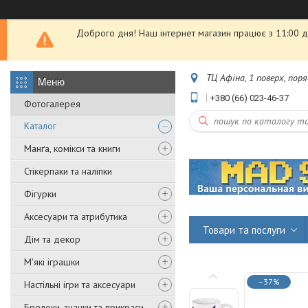
Доброго дня! Наш інтернет магазин працює з 11:00 до
ТЦ Афіна, 1 поверх, пор
+380 (66) 023-46-37
Фотогалерея
Каталог
Манґа, комікси та книги
Стікерпаки та наліпки
Фігурки
Аксесуари та атрибутика
Товари та послуги
Дім та декор
М'які іграшки
–37%
Настільні ігри та аксесуари
Брелоки, значки та прикраси