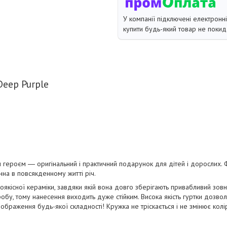
У компанії підключені електронн
купити будь-який товар не покид
eep Purple
 героєм ― оригінальний і практичний подарунок для дітей і дорослих. Ф
інна в повсякденному житті річ.
оякісної кераміки, завдяки якій вона довго зберігають привабливий зов
бу, тому нанесення виходить дуже стійким. Висока якість гуртки дозволя
 зображення будь-якої складності! Кружка не тріскається і не змінює колі