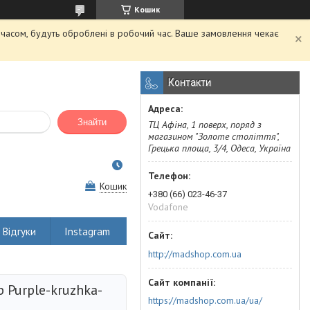
Кошик
м часом, будуть оброблені в робочий час. Ваше замовлення чекає
Контакти
Знайти
ТЦ Афіна, 1 поверх, поряд з
магазином "Золоте століття",
Грецька площа, 3/4, Одеса, Україна
Кошик
+380 (66) 023-46-37
Vodafone
Відгуки
Instagram
http://madshop.com.ua
 Purple-kruzhka-
https://madshop.com.ua/ua/