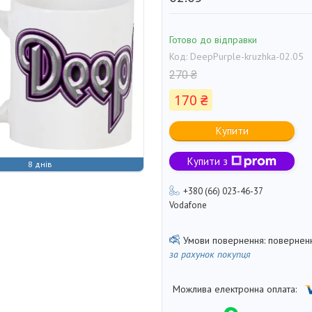
Готово до відправки
Код:
DeepPurple-kruzhka-02.05
270 ₴
170 ₴
Купити
Купити з
8 днів
+380 (66) 023-46-37
Vodafone
поверненн
за рахунок покупця