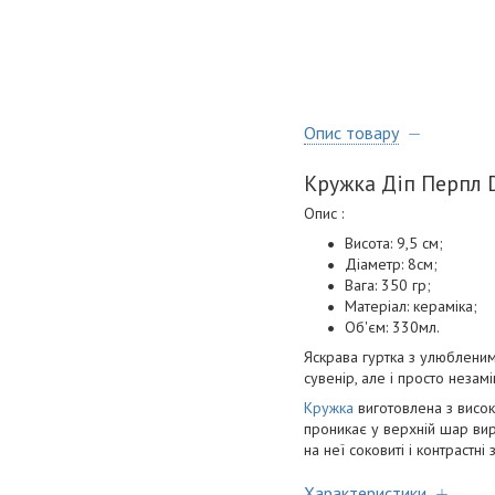
Опис товару
Кружка Діп Перпл D
Опис :
Висота: 9,5 см;
Діаметр: 8см;
Вага: 350 гр;
Матеріал: кераміка;
Об'єм: 330мл.
Яскрава гуртка з улюбленим
сувенір, але і просто незам
Кружка
виготовлена з висок
проникає у верхній шар виро
на неї соковиті і контрастні
Характеристики