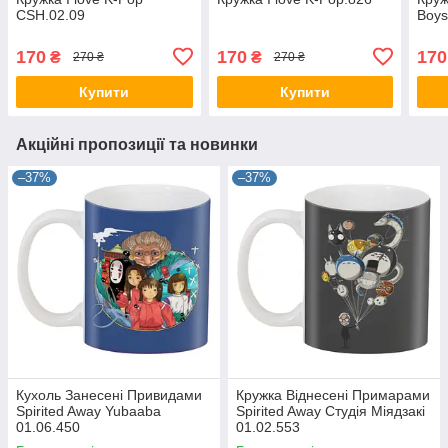
CSH.02.09
Boys
170
170
170
₴
₴
270 ₴
270 ₴
Купити
Купити
Акційні пропозиції та новинки
–37%
–37%
Кухоль Занесені Привидами
Кружка Віднесені Примарами
Spirited Away Yubaaba
Spirited Away Студія Міядзакі
01.06.450
01.02.553