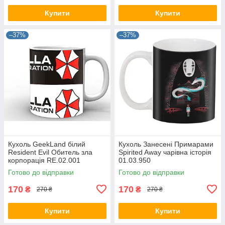
Купити
Купити
–37%
–37%
Кухоль GeekLand білий
Кухоль Занесені Примарами
Resident Evil Обитель зла
Spirited Away чарівна історія
корпорація RE.02.001
01.03.950
Готово до відправки
Готово до відправки
170
170
₴
₴
270 ₴
270 ₴
Купити
Купити