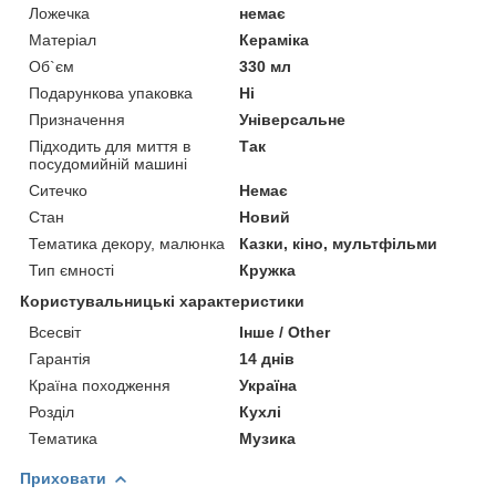
Ложечка
немає
Матеріал
Кераміка
Об`єм
330 мл
Подарункова упаковка
Ні
Призначення
Універсальне
Підходить для миття в
Так
посудомийній машині
Ситечко
Немає
Стан
Новий
Тематика декору, малюнка
Казки, кіно, мультфільми
Тип ємності
Кружка
Користувальницькі характеристики
Всесвіт
Інше / Other
Гарантія
14 днів
Країна походження
Україна
Розділ
Кухлі
Тематика
Музика
Приховати