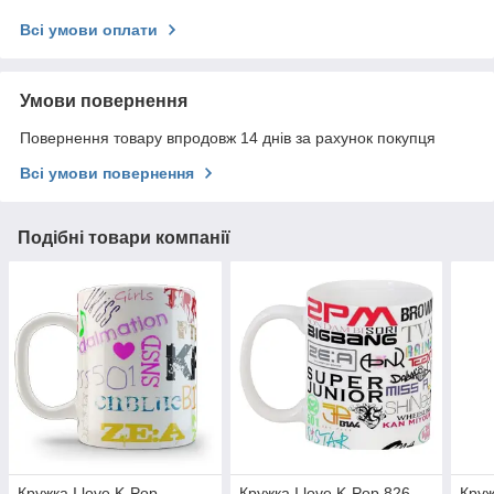
Всі умови оплати
Умови повернення
Повернення товару впродовж 14 днів за рахунок покупця
Всі умови повернення
Подібні товари компанії
Кружка I love K-Pop
Кружка I love K-Pop.826
Круж