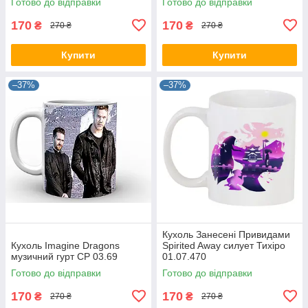
Готово до відправки
Готово до відправки
170
170
₴
₴
270 ₴
270 ₴
Купити
Купити
–37%
–37%
Кухоль Занесені Привидами
Кухоль Imagine Dragons
Spirited Away силует Тихіро
музичний гурт CP 03.69
01.07.470
Готово до відправки
Готово до відправки
170
170
₴
₴
270 ₴
270 ₴