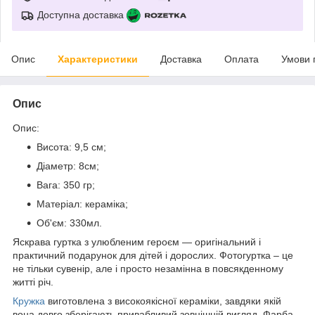
Доступна доставка
Опис
Характеристики
Доставка
Оплата
Умови 
Опис
Опис:
Висота: 9,5 см;
Діаметр: 8см;
Вага: 350 гр;
Матеріал: кераміка;
Об'єм: 330мл.
Яскрава гуртка з улюбленим героєм ― оригінальний і
практичний подарунок для дітей і дорослих. Фотогуртка – це
не тільки сувенір, але і просто незамінна в повсякденному
житті річ.
Кружка
виготовлена з високоякісної кераміки, завдяки якій
вона довго зберігають привабливий зовнішній вигляд. Фарба