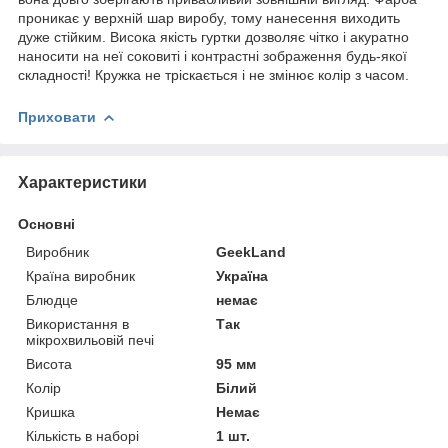
проникає у верхній шар виробу, тому нанесення виходить
дуже стійким. Висока якість гуртки дозволяє чітко і акуратно
наносити на неї соковиті і контрастні зображення будь-якої
складності! Кружка не тріскається і не змінює колір з часом.
Приховати
Характеристики
Основні
Виробник
GeekLand
Країна виробник
Україна
Блюдце
немає
Використання в
Так
мікрохвильовій печі
Висота
95 мм
Колір
Білий
Кришка
Немає
Кількість в наборі
1 шт.