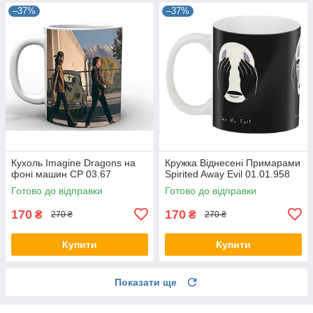
–37%
–37%
Кухоль Imagine Dragons на
Кружка Віднесені Примарами
фоні машин CP 03.67
Spirited Away Evil 01.01.958
Готово до відправки
Готово до відправки
170
170
₴
₴
270 ₴
270 ₴
Купити
Купити
Показати ще