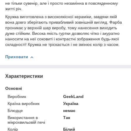
не тільки сувенір, але і просто незамінна в повсякденному
житті річ.
Кружка виготовлена з високоякісної кераміки, завдяки якій
вона довго зберігають привабливий зовнішній вигляд. Фарба
проникає у верхній шар виробу, тому нанесення виходить
дуже стійким. Висока якість гуртки дозволяє чітко і акуратно
наносити на неї соковиті і контрастні зображення будь-якої
складності! Кружка не тріскається і не змінює колір з часом.
Приховати
Характеристики
Основні
Виробник
GeekLand
Країна виробник
Україна
Блюдце
немає
Використання в
Так
мікрохвильовій печі
Колір
Білий