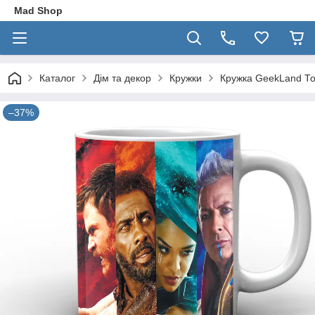
Mad Shop
Каталог
Дім та декор
Кружки
Кружка GeekLand То
–37%