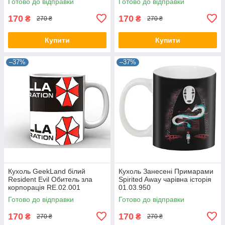
Готово до відправки
Готово до відправки
170
170
₴
₴
270 ₴
270 ₴
Купити
Купити
–37%
–37%
Кухоль GeekLand білий
Кухоль Занесені Примарами
Resident Evil Обитель зла
Spirited Away чарівна історія
корпорація RE.02.001
01.03.950
Готово до відправки
Готово до відправки
170
170
₴
₴
270 ₴
270 ₴