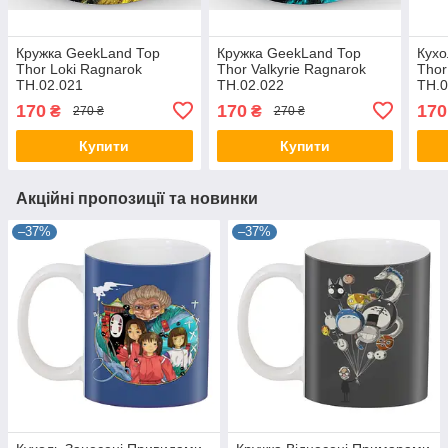
Кружка GeekLand Тор
Кружка GeekLand Тор
Кухо
Thor Loki Ragnarok
Thor Valkyrie Ragnarok
Thor
TH.02.021
TH.02.022
TH.0
170
170
170
₴
₴
270 ₴
270 ₴
Купити
Купити
Акційні пропозиції та новинки
–37%
–37%