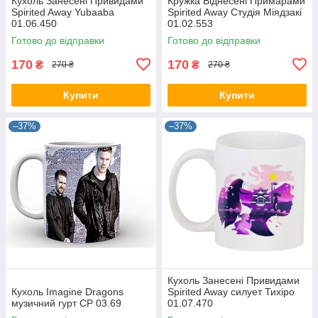
Кухоль Занесені Привидами
Кружка Віднесені Примарами
Spirited Away Yubaaba
Spirited Away Студія Міядзакі
01.06.450
01.02.553
Готово до відправки
Готово до відправки
170
170
₴
₴
270 ₴
270 ₴
Купити
Купити
–37%
–37%
Кухоль Занесені Привидами
Кухоль Imagine Dragons
Spirited Away силует Тихіро
музичний гурт CP 03.69
01.07.470