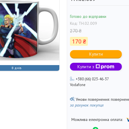
Готово до відправки
Код:
TH.02.009
270 ₴
170 ₴
Купити
Купити з
8 днів
+380 (66) 023-46-37
Vodafone
поверненн
за рахунок покупця