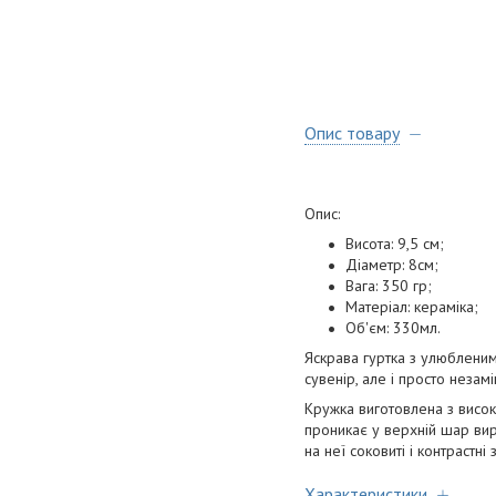
Опис товару
Опис:
Висота: 9,5 см;
Діаметр: 8см;
Вага: 350 гр;
Матеріал: кераміка;
Об'єм: 330мл.
Яскрава гуртка з улюбленим
сувенір, але і просто незам
Кружка виготовлена з висок
проникає у верхній шар виро
на неї соковиті і контрастні
Характеристики