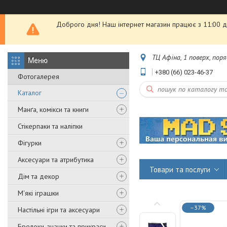
Доброго дня! Наш інтернет магазин працює з 11:00 до
ТЦ Афіна, 1 поверх, пор
+380 (66) 023-46-37
Фотогалерея
Каталог
Манґа, комікси та книги
Стікерпаки та наліпки
Фігурки
Аксесуари та атрибутика
Товари та послуги
Дім та декор
М'які іграшки
–37%
Настільні ігри та аксесуари
Брелоки, значки та прикраси