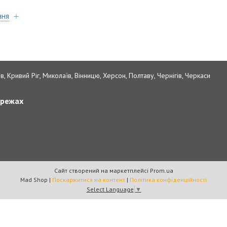
ння
в, Кривий Ріг, Миколаїв, Вінницю, Херсон, Полтаву, Чернігів, Черкаси
ережах
Сайт створений на маркетплейсі
Prom.ua
Mad Shop |
Поскаржитися на контент
|
Політика конфіденційності
Select Language
▼