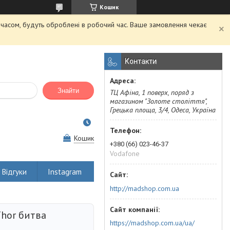
Кошик
м часом, будуть оброблені в робочий час. Ваше замовлення чекає
Контакти
Знайти
ТЦ Афіна, 1 поверх, поряд з
магазином "Золоте століття",
Грецька площа, 3/4, Одеса, Україна
Кошик
+380 (66) 023-46-37
Vodafone
Відгуки
Instagram
http://madshop.com.ua
Thor битва
https://madshop.com.ua/ua/