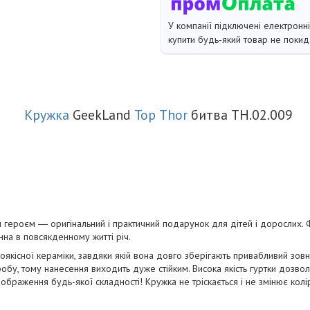
У компанії підключені електронн
купити будь-який товар не покид
Кружка
GeekLand
Тор Thor
битва TH.02.009
 героєм ― оригінальний і практичний подарунок для дітей і дорослих. Ф
інна в повсякденному житті річ.
оякісної кераміки, завдяки якій вона довго зберігають привабливий зов
бу, тому нанесення виходить дуже стійким. Висока якість гуртки дозволя
 зображення будь-якої складності! Кружка не тріскається і не змінює колі