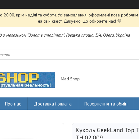
 20:00, крім неділі та суботи. Усі замовлення, оформлені поза робочи
на свій квест. Дякуємо, що обираєте нас! 💛
яд з магазином "Золоте століття", Грецька площа, 3/4, Одеса, Україна
Mad Shop
Про нас
Доставка і оплата
Повернення та обмін
Кухоль GeekLand Тор 
TH.02.009