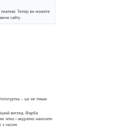
і платежі. Тепер ви можете
аючи сайту.
отогуртка – це не тільки
нішній вигляд. Фарба
є чітко і акуратно наносити
р з часом.