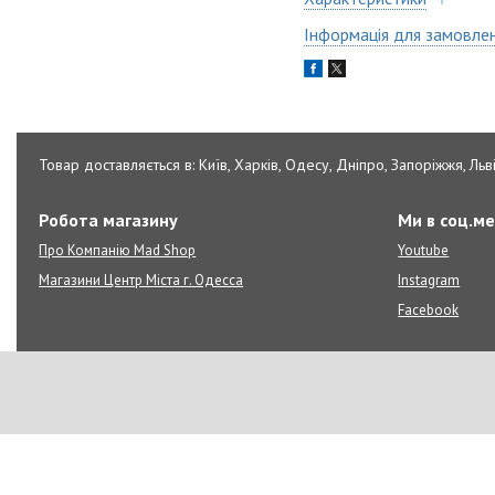
Інформація для замовле
Товар доставляється в: Київ, Харків, Одесу, Дніпро, Запоріжжя, Льві
Робота магазину
Ми в соц.м
Про Компанію Mad Shop
Youtube
Магазини Центр Міста г. Одесса
Instagram
Facebook