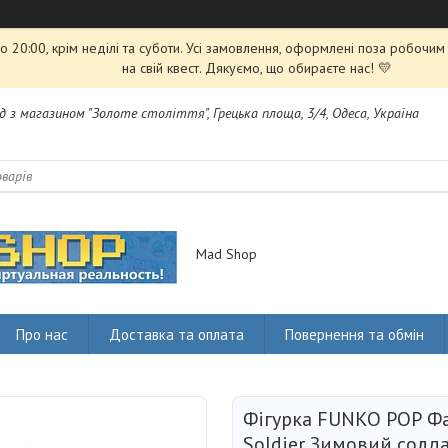
 20:00, крім неділі та суботи. Усі замовлення, оформлені поза робочи
на свій квест. Дякуємо, що обираєте нас! 💛
яд з магазином "Золоте століття", Грецька площа, 3/4, Одеса, Україна
Mad Shop
Про нас
Доставка та оплата
Повернення та обмін
Фігурка FUNKO РОР Фа
Soldier Зимовий солдат