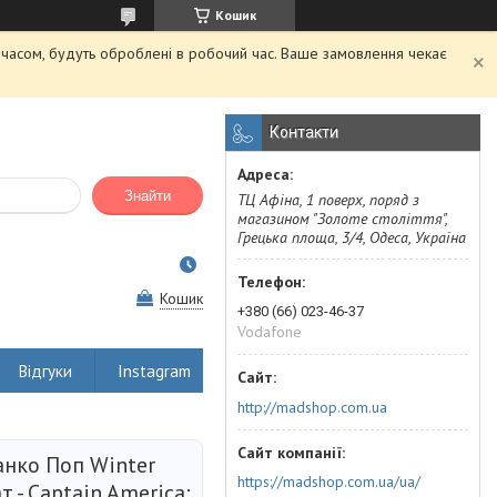
Кошик
м часом, будуть оброблені в робочий час. Ваше замовлення чекає
Контакти
Знайти
ТЦ Афіна, 1 поверх, поряд з
магазином "Золоте століття",
Грецька площа, 3/4, Одеса, Україна
Кошик
+380 (66) 023-46-37
Vodafone
Відгуки
Instagram
http://madshop.com.ua
нко Поп Winter
https://madshop.com.ua/ua/
 - Captain America: