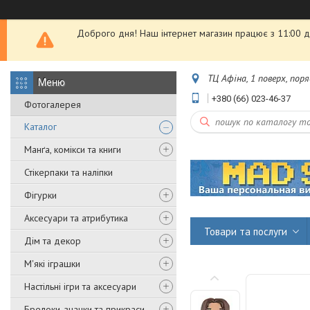
Доброго дня! Наш інтернет магазин працює з 11:00 до
ТЦ Афіна, 1 поверх, пор
+380 (66) 023-46-37
Фотогалерея
Каталог
Манґа, комікси та книги
Стікерпаки та наліпки
Фігурки
Аксесуари та атрибутика
Товари та послуги
Дім та декор
М'які іграшки
Настільні ігри та аксесуари
Брелоки, значки та прикраси