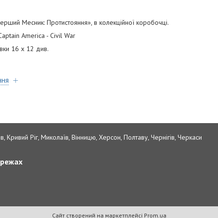
ерший Месник: Протистояння», в колекційної коробочці.
aptain America - Civil War
вки 16 х 12 див.
ння
в, Кривий Ріг, Миколаїв, Вінницю, Херсон, Полтаву, Чернігів, Черкаси
ережах
Сайт створений на маркетплейсі
Prom.ua