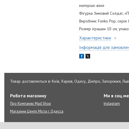
матеріал: вініл
Фігурка Зимовий Солдат, «П
Виробник: Funko Pop, серія C
Розмір іграшки 10 см, упако
Характеристики
Інформація для замовле
Товар доставляється в: Київ, Харків, Одесу, Дніпро, Запоріжжя, Льві
Робота магазину
Ми в соц.м
Про Компанію Mad Shop
Instagram
Магазини Центр Міста г. Одесса