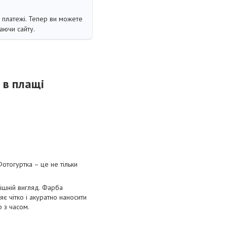
і платежі. Тепер ви можете
аючи сайту.
 в плащі
отогуртка – це не тільки
нішній вигляд. Фарба
є чітко і акуратно наносити
р з часом.