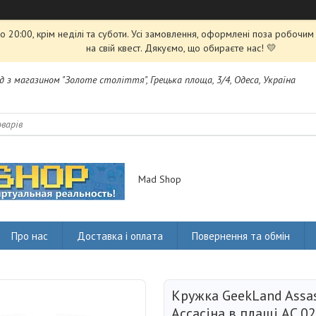
 20:00, крім неділі та суботи. Усі замовлення, оформлені поза робочи
на свій квест. Дякуємо, що обираєте нас! 💛
яд з магазином "Золоте століття", Грецька площа, 3/4, Одеса, Україна
Mad Shop
Про нас
Доставка і оплата
Повернення та обмін
Кружка GeekLand Assa
Ассасіна в плащі AC.02