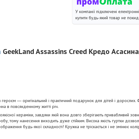
У компанії підключені електронн
купити будь-який товар не покид
а
GeekLand Assassins Creed Кредо Асасина
 героєм ― оригінальний і практичний подарунок для дітей і дорослих. Ф
інна в повсякденному житті річ.
оякісної кераміки, завдяки якій вона довго зберігають привабливий зов
бу, тому нанесення виходить дуже стійким. Висока якість гуртки дозволя
 зображення будь-якої складності! Кружка не тріскається і не змінює колі