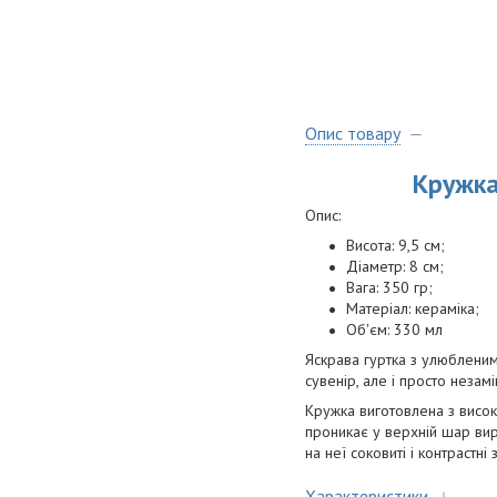
Опис товару
Кружк
Опис:
Висота: 9,5 см;
Діаметр: 8 см;
Вага: 350 гр;
Матеріал: кераміка;
Об'єм: 330 мл
Яскрава гуртка з улюбленим
сувенір, але і просто незам
Кружка виготовлена з висок
проникає у верхній шар виро
на неї соковиті і контрастні
Характеристики