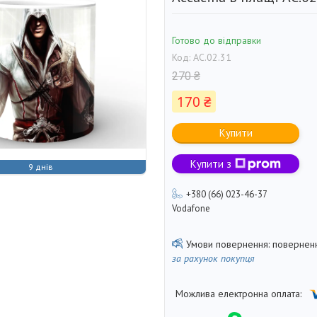
Готово до відправки
Код:
AC.02.31
270 ₴
170 ₴
Купити
Купити з
9 днів
+380 (66) 023-46-37
Vodafone
поверненн
за рахунок покупця