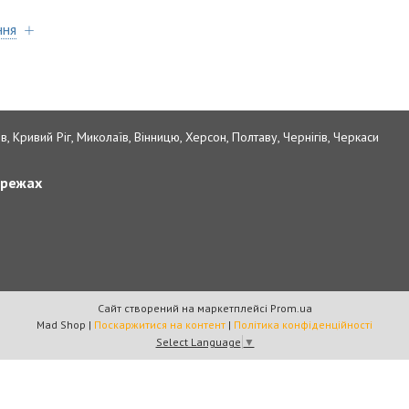
ння
в, Кривий Ріг, Миколаїв, Вінницю, Херсон, Полтаву, Чернігів, Черкаси
ережах
Сайт створений на маркетплейсі
Prom.ua
Mad Shop |
Поскаржитися на контент
|
Політика конфіденційності
Select Language
▼