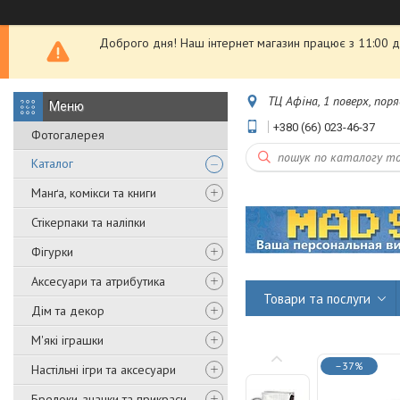
Доброго дня! Наш інтернет магазин працює з 11:00 до
ТЦ Афіна, 1 поверх, пор
+380 (66) 023-46-37
Фотогалерея
Каталог
Манґа, комікси та книги
Стікерпаки та наліпки
Фігурки
Аксесуари та атрибутика
Товари та послуги
Дім та декор
М'які іграшки
–37%
Настільні ігри та аксесуари
Брелоки, значки та прикраси