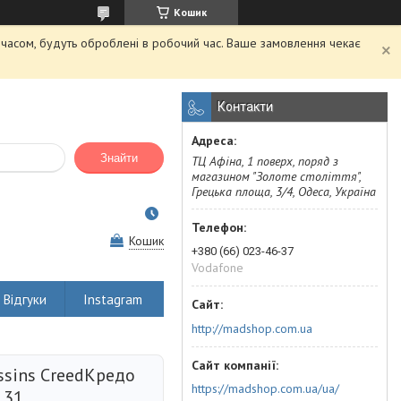
Кошик
м часом, будуть оброблені в робочий час. Ваше замовлення чекає
Контакти
Знайти
ТЦ Афіна, 1 поверх, поряд з
магазином "Золоте століття",
Грецька площа, 3/4, Одеса, Україна
Кошик
+380 (66) 023-46-37
Vodafone
Відгуки
Instagram
http://madshop.com.ua
ssins CreedКредо
https://madshop.com.ua/ua/
.31