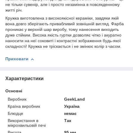
не тільки сувенір, але і просто незамінна в повсякденному
житті річ.
Кружка виготовлена з високоякісної кераміки, завдяки якій
вона довго зберігають привабливий зовнішній вигляд. Фарба
проникає у верхній шар виробу, тому нанесення виходить
дуже стійким. Висока якість гуртки дозволяє чітко і акуратно
наносити на неї соковиті і контрастні зображення будь-якої
складності! Кружка не тріскається і не змінює колір з часом.
Приховати
Характеристики
Основні
Виробник
GeekLand
Країна виробник
Україна
Блюдце
немає
Використання в
Так
мікрохвильовій печі
Висота
95 мм