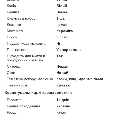
Колір
Білий
Кришка
Немає
Кількість в наборі
1 шт.
Ложечка
немає
Матеріал
Кераміка
Об`єм
330 мл
Подарункова упаковка
Ні
Призначення
Універсальне
Підходить для миття в
Так
посудомийній машині
Ситечко
Немає
Стан
Новий
Тематика декору, малюнка
Казки, кіно, мультфільми
Тип ємності
Кружка
Користувальницькі характеристики
Гарантія
14 днів
Країна походження
Україна
Розділ
Кухлі