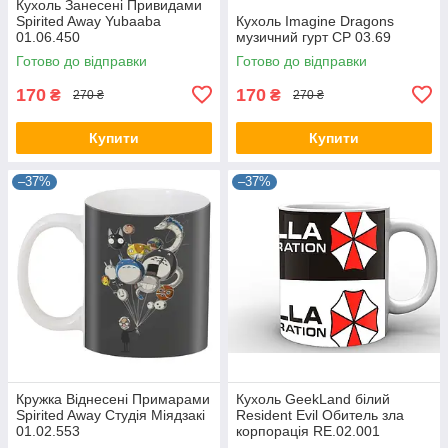
Кухоль Занесені Привидами
Spirited Away Yubaaba
Кухоль Imagine Dragons
01.06.450
музичний гурт CP 03.69
Готово до відправки
Готово до відправки
170
170
₴
₴
270 ₴
270 ₴
Купити
Купити
–37%
–37%
Кружка Віднесені Примарами
Кухоль GeekLand білий
Spirited Away Студія Міядзакі
Resident Evil Обитель зла
01.02.553
корпорація RE.02.001