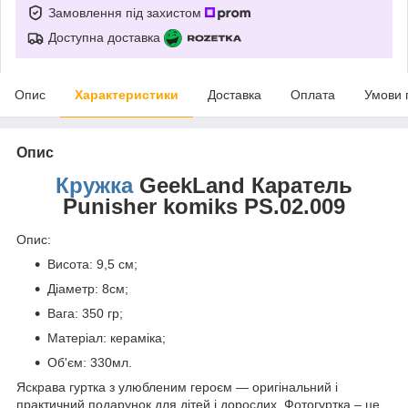
Замовлення під захистом
Доступна доставка
Опис
Характеристики
Доставка
Оплата
Умови 
Опис
Кружка
GeekLand Каратель
Punisher komiks PS.02.009
Опис:
Висота: 9,5 см;
Діаметр: 8см;
Вага: 350 гр;
Матеріал: кераміка;
Об'єм: 330мл.
Яскрава гуртка з улюбленим героєм ― оригінальний і
практичний подарунок для дітей і дорослих. Фотогуртка – це