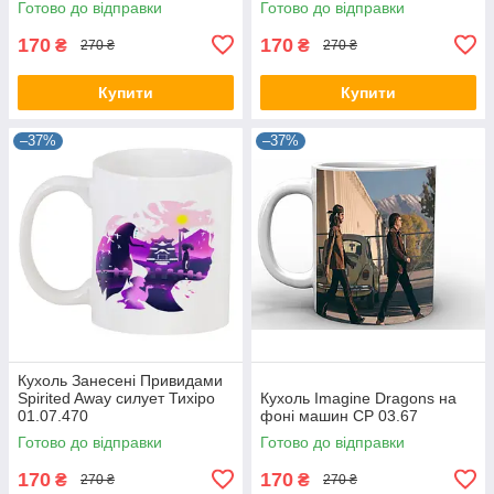
Готово до відправки
Готово до відправки
170
170
₴
₴
270 ₴
270 ₴
Купити
Купити
–37%
–37%
Кухоль Занесені Привидами
Spirited Away силует Тихіро
Кухоль Imagine Dragons на
01.07.470
фоні машин CP 03.67
Готово до відправки
Готово до відправки
170
170
₴
₴
270 ₴
270 ₴