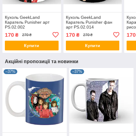
Кухоль GeekLand
Кухоль GeekLand
Кухо
Каратель Punisher арт
Каратель Punisher фан
Кара
PS.02.002
арт PS.02.014
рисо
170
170
170
₴
₴
270 ₴
270 ₴
Купити
Купити
Акційні пропозиції та новинки
–37%
–37%