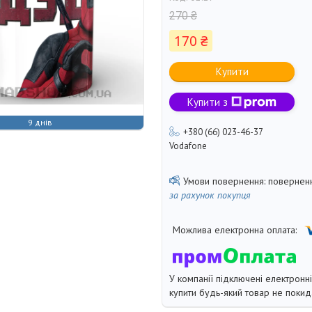
270 ₴
170 ₴
Купити
Купити з
9 днів
+380 (66) 023-46-37
Vodafone
поверненн
за рахунок покупця
У компанії підключені електронн
купити будь-який товар не покид