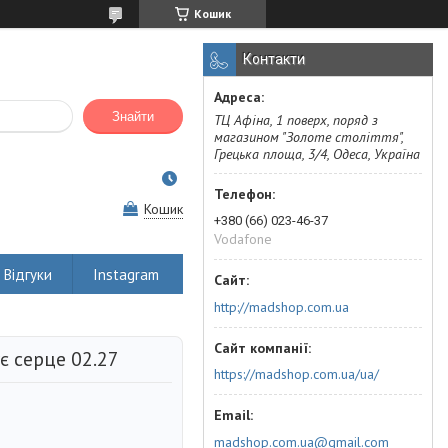
Кошик
Контакти
Знайти
ТЦ Афіна, 1 поверх, поряд з
магазином "Золоте століття",
Грецька площа, 3/4, Одеса, Україна
Кошик
+380 (66) 023-46-37
Vodafone
Відгуки
Instagram
http://madshop.com.ua
є серце 02.27
https://madshop.com.ua/ua/
madshop.com.ua@gmail.com