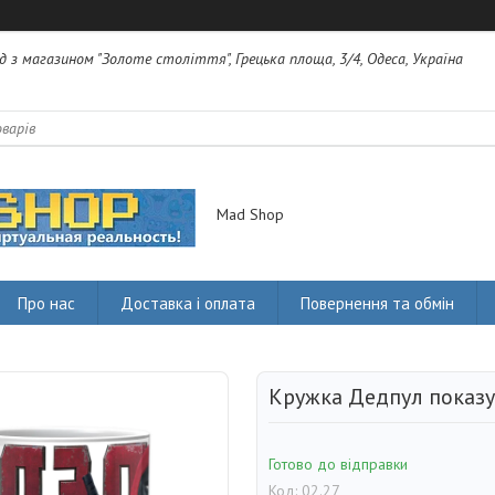
яд з магазином "Золоте століття", Грецька площа, 3/4, Одеса, Україна
Mad Shop
Про нас
Доставка і оплата
Повернення та обмін
Кружка Дедпул показу
Готово до відправки
Код:
02.27