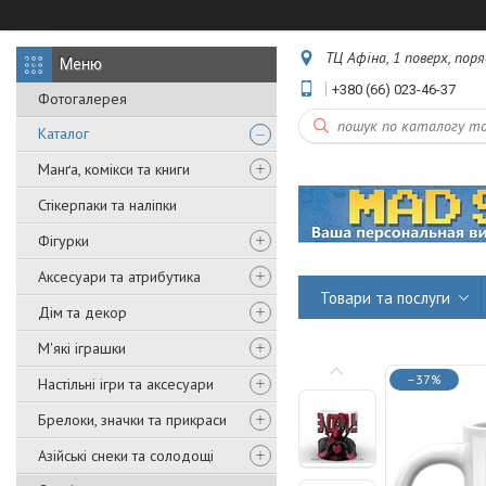
ТЦ Афіна, 1 поверх, пор
+380 (66) 023-46-37
Фотогалерея
Каталог
Манґа, комікси та книги
Стікерпаки та наліпки
Фігурки
Аксесуари та атрибутика
Товари та послуги
Дім та декор
М'які іграшки
–37%
Настільні ігри та аксесуари
Брелоки, значки та прикраси
Азійські снеки та солодощі