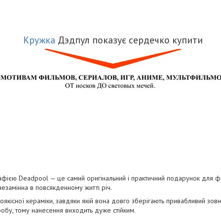
Кружка
Дэдпул показує сердечко купити
афією Deadpool — це самий оригінальний і практичний подарунок для фа
 незамінна в повсякденному житті річ.
оякісної кераміки, завдяки якій вона довго зберігають привабливий зов
обу, тому нанесення виходить дуже стійким.