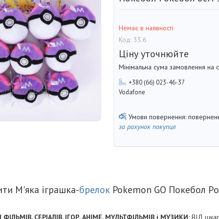
Немає в наявності
Код:
33.6
Ціну уточнюйте
Мінімальна сума замовлення на с
+380 (66) 023-46-37
Vodafone
поверненн
за рахунок покупця
ити М'яка іграшка-
брелок
Pokemon GO Покебол Рo
ІЛЬМІВ, СЕРІАЛІВ, ІГОР, АНІМЕ, МУЛЬТФІЛЬМІВ і МУЗИКИ:
ВІД шкар