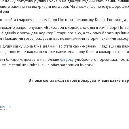
 щоденну побутову рутину і хоча б на два-три години стати самим сміли
ого заклинання відкривати всі двері. Ми знаємо, що не існує дорослих, і
і сни.
 знайти і чарівну паличку Гаррі Поттера, і символіку Кітнісс Евердін , а 
жемо запропонувати: «Володаря кілець», «Голодні ігри», «Гаррі Потте
відтінків сірого» для аудиторії старшого віку, а так само багато що інш
тим більше ми готові радувати вас незвичайними та оригінальними аксесу
ою душу казку. Хоча б на деякий час стати самим-самим... Надівши на п
ю, - зовсім не важливо як, але навчитеся знову бачити кольорові сни і 
воїм близьким, поставте на полицю
фігурку
улюбленого персонажа, носіть
тане тепліше і світліше, і в очах загоряться іскорки.
З повагою, завжди готові подарувати вам казку, п
ння