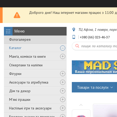
Доброго дня! Наш інтернет магазин працює з 11:00 до
ТЦ Афіна, 1 поверх, пор
+380 (66) 023-46-37
Фотогалерея
Каталог
Манґа, комікси та книги
Стікерпаки та наліпки
Фігурки
Аксесуари та атрибутика
Товари та послуги
Дім та декор
М'які іграшки
Настільні ігри та аксесуари
Брелоки, значки та прикраси