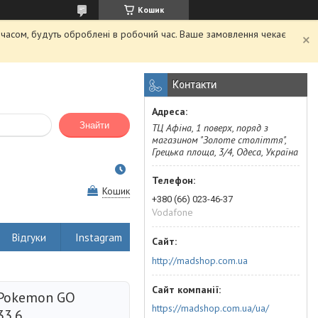
Кошик
м часом, будуть оброблені в робочий час. Ваше замовлення чекає
Контакти
Знайти
ТЦ Афіна, 1 поверх, поряд з
магазином "Золоте століття",
Грецька площа, 3/4, Одеса, Україна
Кошик
+380 (66) 023-46-37
Vodafone
Відгуки
Instagram
http://madshop.com.ua
 Pokemon GO
https://madshop.com.ua/ua/
33.6