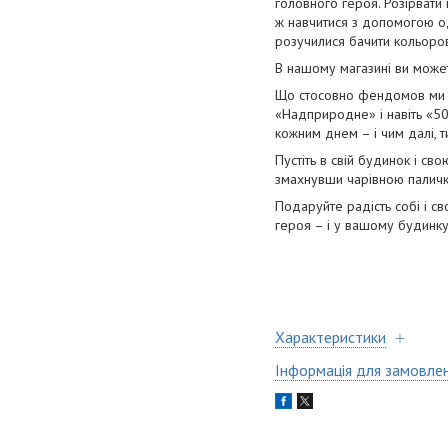
головного героя. Розірвати
ж навчитися з допомогою одн
розучилися бачити кольоров
В нашому магазині ви можете
Що стосовно фендомов ми мо
«Надприродне» і навіть «50 
кожним днем – і чим далі, 
Пустіть в свій будинок і св
змахнувши чарівною паличко
Подаруйте радість собі і с
героя – і у вашому будинку с
Характеристики
Інформація для замовле