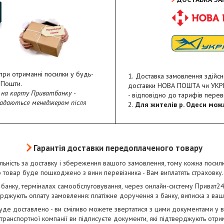
при отриманні посилки у будь-
Доставка замовлення здійс
 Пошти.
доставки НОВА ПОШТА чи УКР
на карту Приватбанку -
- відповідно до тарифів переві
надаються менеджером після
Для жителів р. Одеси мож
Гарантія доставки передоплаченого товару
ьність за доставку і збереження вашого замовлення, тому кожна посил
що товар буде пошкоджено з вини перевізника - Вам виплатять страховку.
х банку, терміналах самообслуговування, через онлайн-систему Приват24
рджують оплату замовлення: платіжне доручення з банку, виписка з вашог
де доставлено - ви сміливо можете звертатися з цими документами у від
транспортної компанії ви підписуєте документи, які підтверджують отри