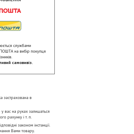
нюється службами
ПОШТА на вибір покупця
зників.
ливий самовивіз.
ка застрахована в
 у вас на руках залишаться
о рахунку і т. п.
повідні законом інстанції.
мання Вами товару.