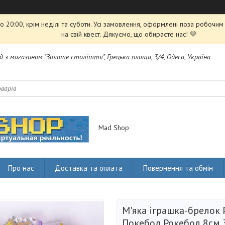
 20:00, крім неділі та суботи. Усі замовлення, оформлені поза робочи
на свій квест. Дякуємо, що обираєте нас! 💛
яд з магазином "Золоте століття", Грецька площа, 3/4, Одеса, Україна
Mad Shop
Про нас
Доставка та оплата
Повернення та обмін
М'яка іграшка-брелок
Покебол Рокебол 8см 