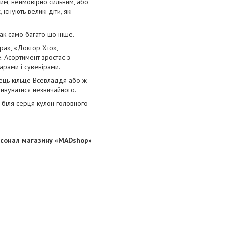
вим, неймовірно сильним, або
снують великі діти, які
так само багато що інше.
ра», «Доктор Хто»,
е. Асортимент зростає з
арами і сувенірами.
алець кільце Всевладдя або ж
дивуватися незвичайного.
 біля серця кулон головного
ерсонал магазину «MADshop»