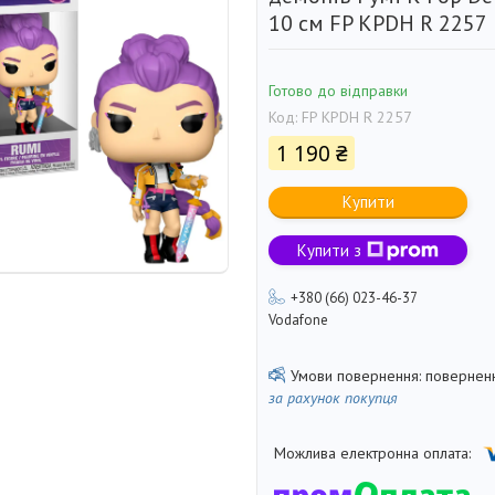
10 см FP KPDH R 2257
Готово до відправки
Код:
FP KPDH R 2257
1 190 ₴
Купити
Купити з
+380 (66) 023-46-37
Vodafone
поверненн
за рахунок покупця