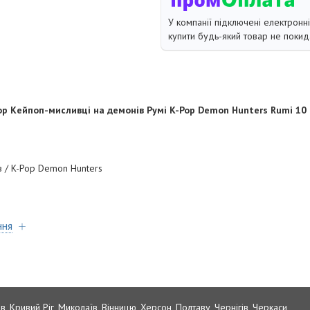
У компанії підключені електронн
купити будь-який товар не покид
op Кейпоп-мисливці на демонів Румі K-Pop Demon Hunters Rumi 10 
в / K-Pop Demon Hunters
ння
в, Кривий Ріг, Миколаїв, Вінницю, Херсон, Полтаву, Чернігів, Черкаси