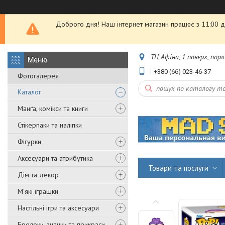
Доброго дня! Наш інтернет магазин працює з 11:00 до
ТЦ Афіна, 1 поверх, пор
+380 (66) 023-46-37
Фотогалерея
Каталог
Манґа, комікси та книги
Стікерпаки та наліпки
Фігурки
Аксесуари та атрибутика
Товари та послуги
Дім та декор
М'які іграшки
Настільні ігри та аксесуари
Брелоки, значки та прикраси