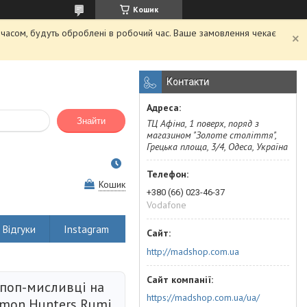
Кошик
м часом, будуть оброблені в робочий час. Ваше замовлення чекає
Контакти
Знайти
ТЦ Афіна, 1 поверх, поряд з
магазином "Золоте століття",
Грецька площа, 3/4, Одеса, Україна
Кошик
+380 (66) 023-46-37
Vodafone
Відгуки
Instagram
http://madshop.com.ua
йпоп-мисливці на
https://madshop.com.ua/ua/
emon Hunters Rumi