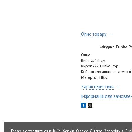
Опис товару
Фігурка Funko P
Опис:
Висота: 10 см
Виробник: Funko Pop
Кейпоп-мисливці на демоні
Матеріал: ПВХ
Характеристики
Інформація для замовле
Товар доставляється в: Київ, Харків, Одесу, Дніпро, Запоріжжя, Льві