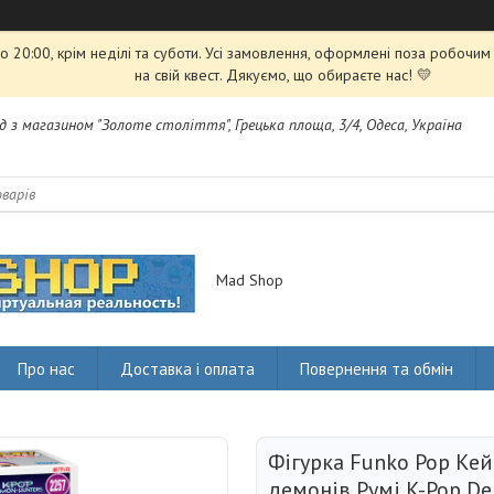
 20:00, крім неділі та суботи. Усі замовлення, оформлені поза робочи
на свій квест. Дякуємо, що обираєте нас! 💛
яд з магазином "Золоте століття", Грецька площа, 3/4, Одеса, Україна
Mad Shop
Про нас
Доставка і оплата
Повернення та обмін
Фігурка Funko Pop Ке
демонів Румі K-Pop D