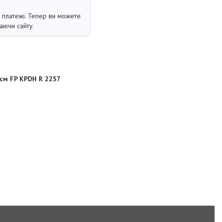
і платежі. Тепер ви можете
аючи сайту.
см FP KPDH R 2257