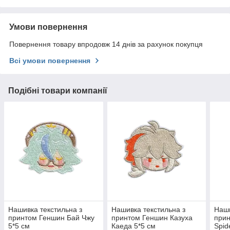
Умови повернення
Повернення товару впродовж 14 днів за рахунок покупця
Всі умови повернення
Подібні товари компанії
Нашивка текстильна з
Нашивка текстильна з
Наши
принтом Геншин Бай Чжу
принтом Геншин Казуха
при
5*5 см
Каеда 5*5 см
Spid