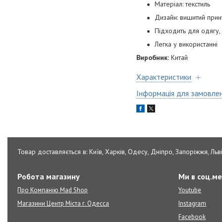
Матеріал: текстиль
Дизайн: вишитий прин
Підходить для одягу, 
Легка у використанні
Виробник:
Китай
Характеристики
Інформація для замовле
Товар доставляється в: Київ, Харків, Одесу, Дніпро, Запоріжжя, Льві
Робота магазину
Ми в соц.м
Про Компанію Mad Shop
Youtube
Магазини Центр Міста г. Одесса
Instagram
Facebook