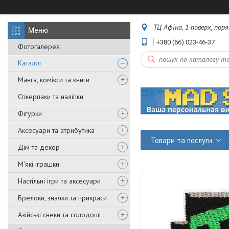
ТЦ Афіна, 1 поверх, пор
+380 (66) 023-46-37
Фотогалерея
Каталог
Манґа, комікси та книги
Стікерпаки та наліпки
Фігурки
Аксесуари та атрибутика
Товари та послуги
Дім та декор
М'які іграшки
Настільні ігри та аксесуари
Брелоки, значки та прикраси
Азійські снеки та солодощі