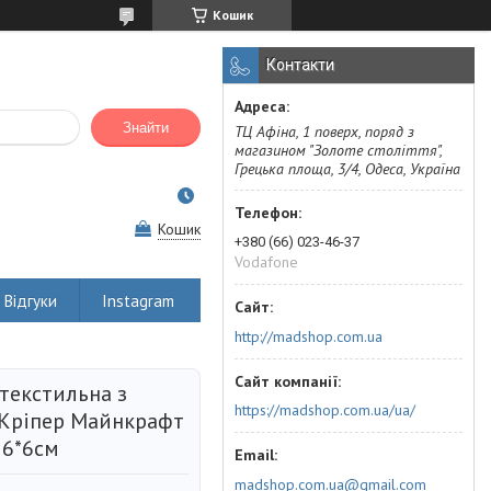
Кошик
Контакти
Знайти
ТЦ Афіна, 1 поверх, поряд з
магазином "Золоте століття",
Грецька площа, 3/4, Одеса, Україна
Кошик
+380 (66) 023-46-37
Vodafone
Відгуки
Instagram
http://madshop.com.ua
текстильна з
https://madshop.com.ua/ua/
Кріпер Майнкрафт
 6*6см
madshop.com.ua@gmail.com