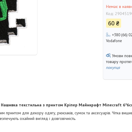
Немає в наявн
Код:
2904519
60 ₴
+380 (66) 0
Vodafone
товару протя
покупця
Нашивка текстильна з принтом Кріпер Майнкрафт Minecraft 6*6с
м принтом для декору одягу, рюкзаків, сумок та аксесуарів. Чітка вишив
езпечують охайний вигляд і довговічність.