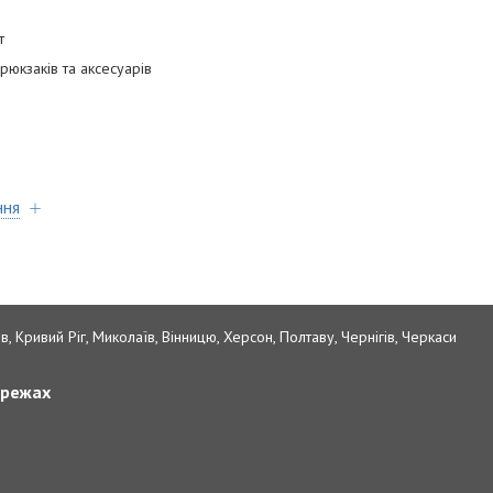
т
рюкзаків та аксесуарів
ння
в, Кривий Ріг, Миколаїв, Вінницю, Херсон, Полтаву, Чернігів, Черкаси
ережах