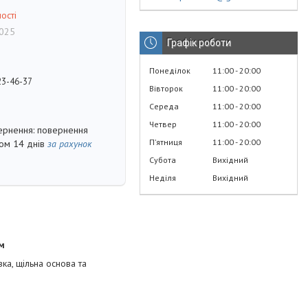
ості
025
Графік роботи
Понеділок
11:00
20:00
23-46-37
Вівторок
11:00
20:00
Середа
11:00
20:00
Четвер
11:00
20:00
повернення
Пʼятниця
11:00
20:00
гом 14 днів
за рахунок
Субота
Вихідний
Неділя
Вихідний
м
ка, щільна основа та