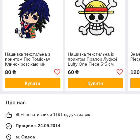
Нашивка текстильна з
Нашивка текстильна із
Знач
принтом Гію Томіока×
принтом Прапор Луффі
Piec
Клинок розсікаючий
Luffy One Piece 5*5 см
демонів Demon Slayer
80
60
120
₴
₴
6*5см
Купити
Купити
Про нас
98% позитивних з 1191 відгука за рік
Працює з 24.09.2014
м. Одеса