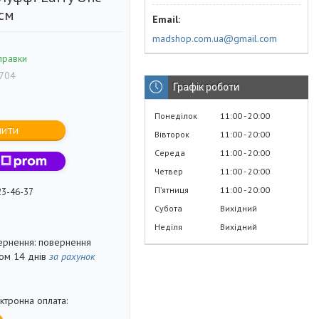
 см
madshop.com.ua@gmail.com
правки
704
Графік роботи
Понеділок
11:00
20:00
пити
Вівторок
11:00
20:00
Середа
11:00
20:00
Четвер
11:00
20:00
Пʼятниця
11:00
20:00
23-46-37
Субота
Вихідний
Неділя
Вихідний
повернення
гом 14 днів
за рахунок