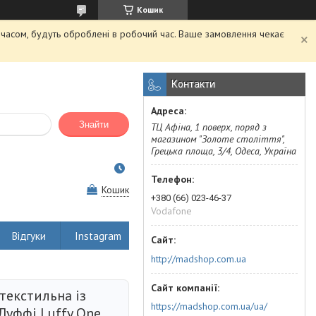
Кошик
м часом, будуть оброблені в робочий час. Ваше замовлення чекає
Контакти
Знайти
ТЦ Афіна, 1 поверх, поряд з
магазином "Золоте століття",
Грецька площа, 3/4, Одеса, Україна
Кошик
+380 (66) 023-46-37
Vodafone
Відгуки
Instagram
http://madshop.com.ua
текстильна із
https://madshop.com.ua/ua/
Луффі Luffy One