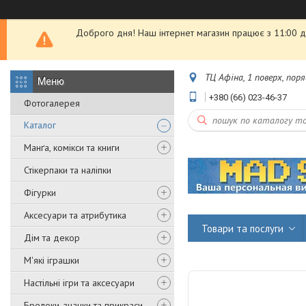
Доброго дня! Наш інтернет магазин працює з 11:00 до
ТЦ Афіна, 1 поверх, пор
+380 (66) 023-46-37
Фотогалерея
Каталог
Манґа, комікси та книги
Стікерпаки та наліпки
Фігурки
Аксесуари та атрибутика
Товари та послуги
Дім та декор
М'які іграшки
Настільні ігри та аксесуари
Брелоки, значки та прикраси