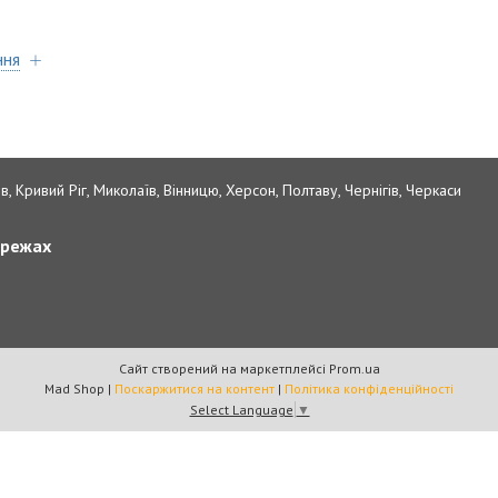
ння
в, Кривий Ріг, Миколаїв, Вінницю, Херсон, Полтаву, Чернігів, Черкаси
ережах
Сайт створений на маркетплейсі
Prom.ua
Mad Shop |
Поскаржитися на контент
|
Політика конфіденційності
Select Language
▼