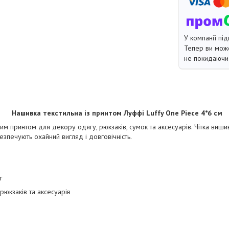
У компанії під
Тепер ви може
не покидаючи 
Нашивка текстильна із принтом Луффі Luffy One Piece 4*6 см
м принтом для декору одягу, рюкзаків, сумок та аксесуарів. Чітка вишив
езпечують охайний вигляд і довговічність.
т
рюкзаків та аксесуарів