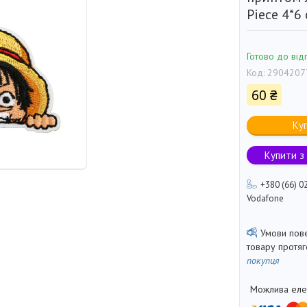
Piece 4*6
Готово до від
Код:
2904207
60 ₴
Ку
Купити з
+380 (66) 0
Vodafone
товару протя
покупця