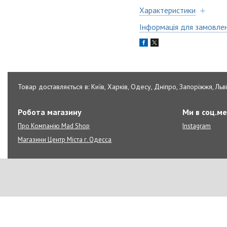
Характеристики
Інформація для замовле
Товар доставляється в: Київ, Харків, Одесу, Дніпро, Запоріжжя, Льві
Робота магазину
Ми в соц.м
Про Компанію Mad Shop
Instagram
Магазини Центр Міста г. Одесса