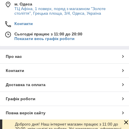
м. Одеса
ТЦ Афіна, 1 поверх, поряд з магазином "Золоте
століття", Грецька площа, 3/4, Одеса, Україна
Контакти
Сьогодні працює з 11:00 до 20:00
Показати весь графік роботи
Про нас
Контакти
Доставка та оплата
Графік роботи
Повна версія сайту
Доброго дня! Наш інтернет магазин працює з 11:00 до
Сайт створено на маркетплейсі
Prom.ua
20:00, крім неділі та суботи. Усі замовлення, оформлені