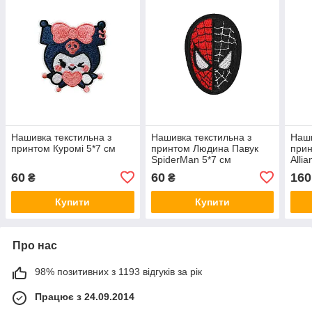
Нашивка текстильна з
Нашивка текстильна з
Наши
принтом Куромі 5*7 см
принтом Людина Павук
прин
SpiderMan 5*7 см
Alli
60
60
160
₴
₴
Купити
Купити
Про нас
98% позитивних з 1193 відгуків за рік
Працює з 24.09.2014