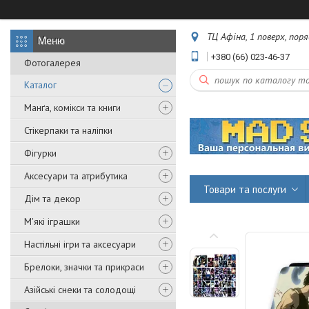
ТЦ Афіна, 1 поверх, пор
+380 (66) 023-46-37
Фотогалерея
Каталог
Манґа, комікси та книги
Стікерпаки та наліпки
Фігурки
Аксесуари та атрибутика
Товари та послуги
Дім та декор
М'які іграшки
Настільні ігри та аксесуари
Брелоки, значки та прикраси
Азійські снеки та солодощі