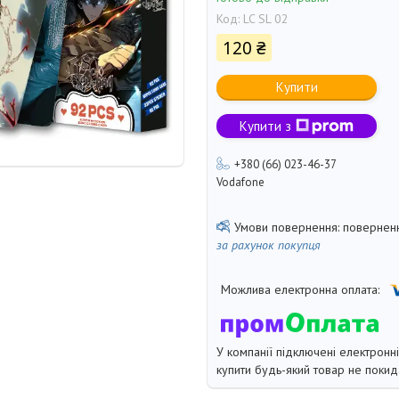
Код:
LC SL 02
120 ₴
Купити
Купити з
+380 (66) 023-46-37
Vodafone
поверненн
за рахунок покупця
У компанії підключені електронн
купити будь-який товар не покид