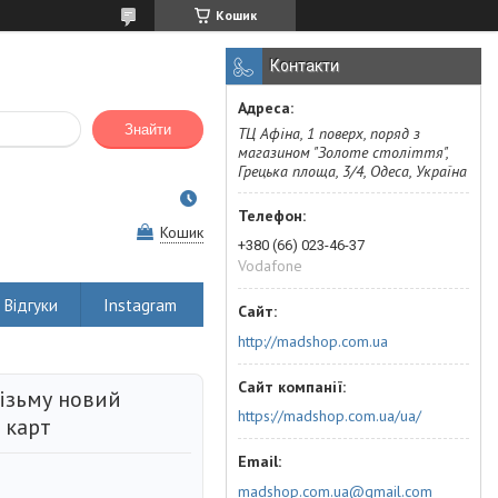
Кошик
Контакти
Знайти
ТЦ Афіна, 1 поверх, поряд з
магазином "Золоте століття",
Грецька площа, 3/4, Одеса, Україна
Кошик
+380 (66) 023-46-37
Vodafone
Відгуки
Instagram
http://madshop.com.ua
візьму новий
https://madshop.com.ua/ua/
0 карт
madshop.com.ua@gmail.com