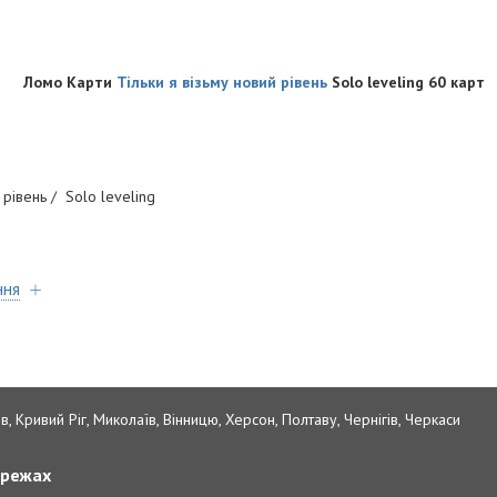
Ломо Карти
Тільки я візьму новий рівень
Solo leveling 60 карт
:
 рівень / Solo leveling
р
ння
в, Кривий Ріг, Миколаїв, Вінницю, Херсон, Полтаву, Чернігів, Черкаси
ережах