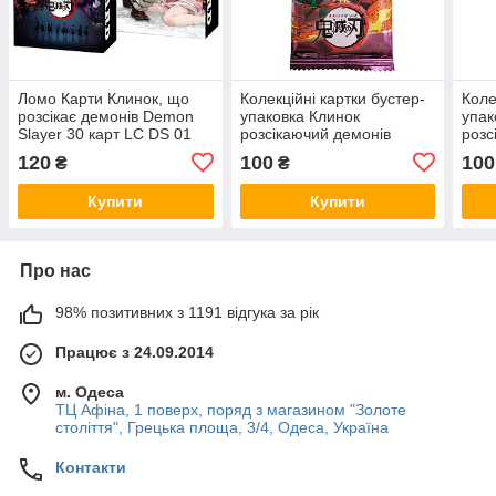
Ломо Карти Клинок, що
Колекційні картки бустер-
Коле
розсікає демонів Demon
упаковка Клинок
упак
Slayer 30 карт LC DS 01
розсікаючий демонів
розс
Demon Slayer CC DS 06
Demo
120
100
100
₴
₴
Купити
Купити
Про нас
98% позитивних з 1191 відгука за рік
Працює з 24.09.2014
м. Одеса
ТЦ Афіна, 1 поверх, поряд з магазином "Золоте
століття", Грецька площа, 3/4, Одеса, Україна
Контакти