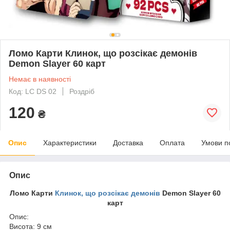
Ломо Карти Клинок, що розсікає демонів
Demon Slayer 60 карт
Немає в наявності
Код: LC DS 02
Роздріб
120
₴
Опис
Характеристики
Доставка
Оплата
Умови п
Опис
Ломо Карти
Клинок, що розсікає демонів
Demon Slayer 60
карт
Опис:
Висота: 9 см