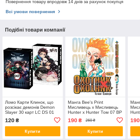
Повернення товару впродовж 14 днів за рахунок покупця
Всі умови повернення
Подібні товари компанії
Ломо Карти Клинок, що
Манга Bee's Print
Манг
розсікає демонів Demon
Мисливець х Мисливець
Мисл
Slayer 30 карт LC DS 01
Hunter x Hunter Том 07 BP
Hunt
HXH 07
HXH
120
190
190
₴
₴
260 ₴
Купити
Купити