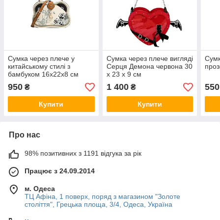
Сумка через плече у
Сумка через плече вигляді
Сумк
китайському стилі з
Серця Демона червона 30
проз
бамбуком 16x22x8 см
х 23 х 9 см
950
1 400
550
₴
₴
Купити
Купити
Про нас
98% позитивних з 1191 відгука за рік
Працює з 24.09.2014
м. Одеса
ТЦ Афіна, 1 поверх, поряд з магазином "Золоте
століття", Грецька площа, 3/4, Одеса, Україна