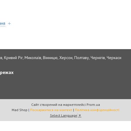
ння
в, Кривий Ріг, Миколаїв, Вінницю, Херсон, Полтаву, Чернігів, Черкаси
ережах
Сайт створений на маркетплейсі
Prom.ua
Mad Shop |
Поскаржитися на контент
|
Політика конфіденційності
Select Language
▼