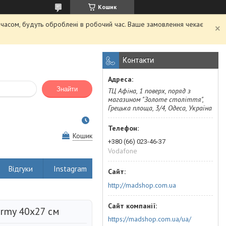
Кошик
м часом, будуть оброблені в робочий час. Ваше замовлення чекає
Контакти
Знайти
ТЦ Афіна, 1 поверх, поряд з
магазином "Золоте століття",
Грецька площа, 3/4, Одеса, Україна
Кошик
+380 (66) 023-46-37
Vodafone
Відгуки
Instagram
http://madshop.com.ua
Army 40x27 см
https://madshop.com.ua/ua/