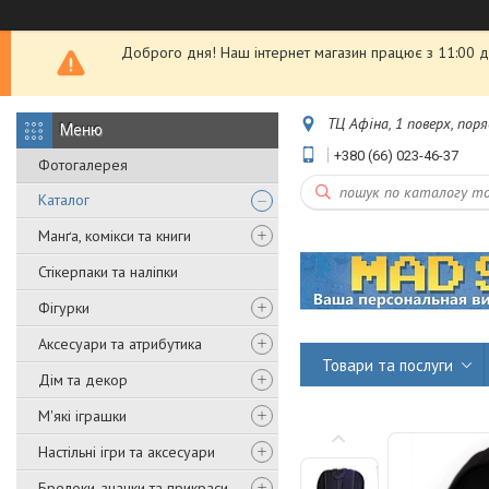
Доброго дня! Наш інтернет магазин працює з 11:00 до
ТЦ Афіна, 1 поверх, пор
+380 (66) 023-46-37
Фотогалерея
Каталог
Манґа, комікси та книги
Стікерпаки та наліпки
Фігурки
Аксесуари та атрибутика
Товари та послуги
Дім та декор
М'які іграшки
Настільні ігри та аксесуари
Брелоки, значки та прикраси