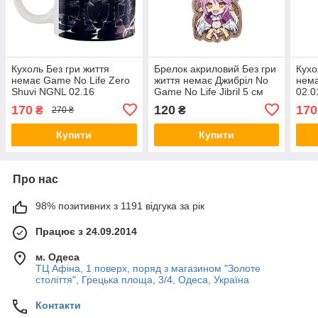
Кухоль Без гри життя
Брелок акриловий Без гри
Кухо
немає Game No Life Zero
життя немає Джибріл No
нема
Shuvi NGNL 02.16
Game No Life Jibril 5 см
02.0
170
120
170
₴
₴
270 ₴
Купити
Купити
Про нас
98% позитивних з 1191 відгука за рік
Працює з 24.09.2014
м. Одеса
ТЦ Афіна, 1 поверх, поряд з магазином "Золоте
століття", Грецька площа, 3/4, Одеса, Україна
Контакти