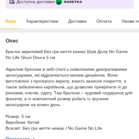
Доступна доставка
Опис
Характеристики
Доставка
Оплата
Умови п
Опис
Брелок акриловий Без гри життя немає Шуві Дола No Game
No Life Shuvi Doura 5 см
Акрилові брелоки в чибі-стилі є невеликими декоративними
аксесуарами, які відрізняються милим дизайном. Вони
виготовлені з прозорого акрилу, мають захисне покриття, а
також забезпечені карабіном, що дозволяє прикріпити їх до
рюкзаків, ключів, одягу. Такі брелоки – чудовий подарунок для
фанатів, а їх компактний розмір робить їх зручним
аксесуаром на кожен день.
Розмір: 5 см
Виробник: Китай
Всесвіт: Без гри життя немає / No Game No Life
Приховати