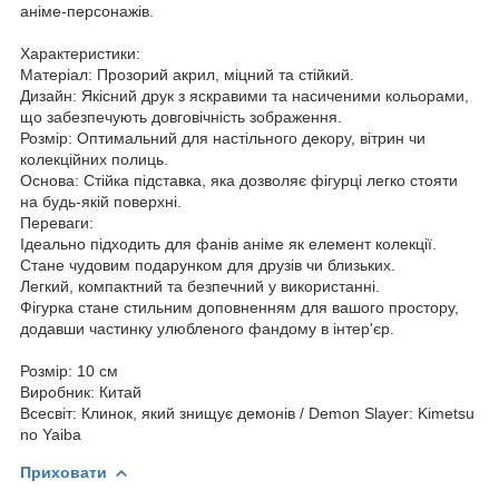
аніме-персонажів.
Характеристики:
Матеріал: Прозорий акрил, міцний та стійкий.
Дизайн: Якісний друк з яскравими та насиченими кольорами,
що забезпечують довговічність зображення.
Розмір: Оптимальний для настільного декору, вітрин чи
колекційних полиць.
Основа: Стійка підставка, яка дозволяє фігурці легко стояти
на будь-якій поверхні.
Переваги:
Ідеально підходить для фанів аніме як елемент колекції.
Стане чудовим подарунком для друзів чи близьких.
Легкий, компактний та безпечний у використанні.
Фігурка стане стильним доповненням для вашого простору,
додавши частинку улюбленого фандому в інтер'єр.
Розмір: 10 см
Виробник: Китай
Всесвіт: Клинок, який знищує демонів / Demon Slayer: Kimetsu
no Yaiba
Приховати