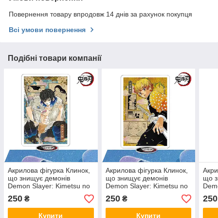
Повернення товару впродовж 14 днів за рахунок покупця
Всі умови повернення
Подібні товари компанії
Акрилова фігурка Клинок,
Акрилова фігурка Клинок,
Акри
що знищує демонів
що знищує демонів
що з
Demon Slayer: Kimetsu no
Demon Slayer: Kimetsu no
Demo
Yaiba 10 см CH AK DS 07
Yaiba 10 см CH AK DS 09
Yaib
250
250
250
₴
₴
Купити
Купити