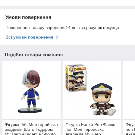
Умови повернення
Повернення товару впродовж 14 днів за рахунок покупця
Всі умови повернення
Подібні товари компанії
Фігурка Чібі Моя геройська
Фігурка Funko Pop Фанко
Фігу
академія Шото Тодорокі
поп Моя Геройська
поп 
My Hero Academia Shouto
Академія My Hero
Акад