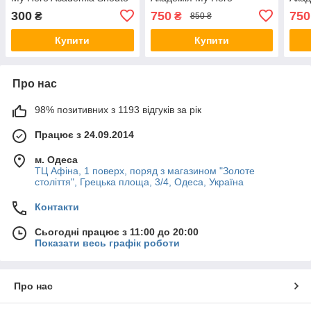
Todoroki 10 см
Academia Інаса Inasa
Aca
300
750
750
₴
₴
850 ₴
Yoarashi 10см FP MHA IY
Юга
1145
YA 1
Купити
Купити
Про нас
98% позитивних з 1193 відгуків за рік
Працює з 24.09.2014
м. Одеса
ТЦ Афіна, 1 поверх, поряд з магазином "Золоте
століття", Грецька площа, 3/4, Одеса, Україна
Контакти
Сьогодні працює з 11:00 до 20:00
Показати весь графік роботи
Про нас